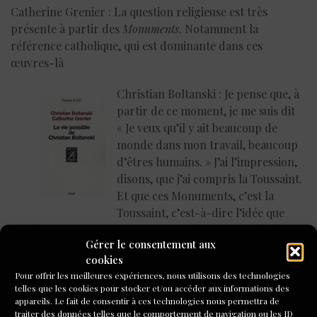
Catherine Grenier : La question religieuse est très
présente à partir des
Monuments
. Notamment la
référence catholique, qui est dominante dans ces
œuvres-là
Christian Boltanski : Je pense que, à
partir de ce moment, je me suis dit
« Je veux qu’il y ait beaucoup de
monde dans mon travail, beaucoup
d’êtres humains. » J’ai l’impression,
disons, que j’ai compris la Toussaint.
Et que ces Monuments, c’est la
Toussaint, c’est-à-dire l’idée que
tout être, est saint. Je ne suis pas allé davantage à l’église
Gérer le consentement aux
à ce moment-là. Je n’étais pas là pour l’enterrement de
cookies
ma mère, je ne sais pas s’il y a eu une cérémonie
Pour offrir les meilleures expériences, nous utilisons des technologies
religieuse, et je n’ai pas assisté à la cérémonie religieuse
telles que les cookies pour stocker et/ou accéder aux informations des
de l’enterrement de mon père.
appareils. Le fait de consentir à ces technologies nous permettra de
traiter des données telles que le comportement de navigation ou les ID