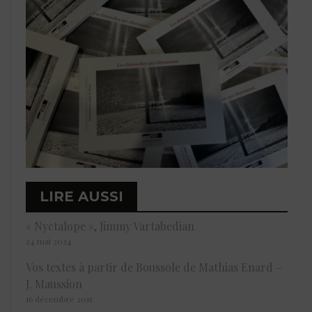
LIRE AUSSI
« Nyctalope », Jimmy Vartabedian
24 mai 2024
Vos textes à partir de Boussole de Mathias Enard –
J. Maussion
16 décembre 2015