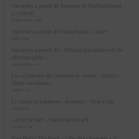
Vos textes à partir de Boussole de Mathias Enard –
L. Cotrait
16 décembre 2015
Vos textes à partir de Paola Pigani – Claire
6 juin 2015
Vos textes à partir de « Retards légendaires de la
photographie »
4 novembre 2013
Les 14 lauréats du concours de poésie « Nuit(s) »
Aleph-Inventoire
3 juin 2024
Le temps des maisons / Semaine 7 : Rose Lynn
5 mai 2020
« Fêler la nuit », Catherine Evrard
24 mai 2024
Jean Pierre Thielland « Valse des chapeaux » et