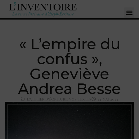
« L’empire du
confus »,
Geneviève
Andrea Besse
L'ATELIER D'ÉCRITURE
,
VOS TEXTES
24 MAI 2024