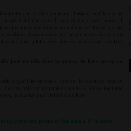
U
ra incognita » où je suis comme un chasseur-cueilleur et je
5
la me permet d’élargir et de nourrir ma propre langue. Il
P
niques prennent une dimension poétique et littéraire, mais
r
5
 la précision documentaire me paraît nécessaire à mon
it exact, mais plutôt une idée de justesse qui est très
L
1
lle joué un rôle dans la genèse du livre ou est-ce
etzki (« Que faire Nicolas ? Enterrer les morts et réparer
 Il est recopié sur un papier scotché à côté de ma table
 certes, mais aussi pour l’intuition du livre.
2
uf est parue une première fois dans le N° de mars