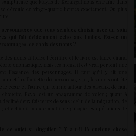
et somptueuse que Maylis de Kerangal nous entraîne dans
i se déroule en vingt-quatre heures exactement. Ou plus
nute.
personnages que vous semblez choisir avec un soin
es qui fait évidemment écho aux limbes. Est-ce un
personnages, ce choix des noms ?
e des noms autorise l’écriture et le livre est lancé quand
orie onomastique, mais les noms, il est vrai, portent une
ent l’essence des personnages. Il faut qu’il y ait une
nom et la silhouette du personnage. Ici, les noms ont été
e le cœur et l’autre qui tourne autour des oiseaux, de nuit
 la chouette, Revol est un anagramme de voler ; quant à
t décliné deux faisceaux de sens : celui de la migration, de
ion ; et celui du monde nocturne puisque les opérations de
 ce sujet si singulier ? Y a t-il là quelque chose