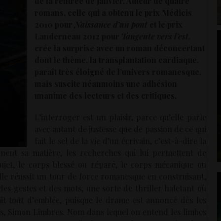
de la rentrée de janvier. Auteur de quatre
romans, celle qui a obtenu le prix Médicis
2010 pour
Naissance d’un pont
et le prix
Landerneau 2012 pour
Tangente vers l’est,
crée la surprise avec un roman déconcertant
dont le thème, la transplantation cardiaque,
paraît très éloigné de l’univers romanesque,
mais suscite néanmoins une adhésion
unanime des lecteurs et des critiques.
L’interroger est un plaisir, parce qu’elle parle
avec autant de justesse que de passion de ce qui
fait le sel de la vie d’un écrivain, c’est-à-dire la
nnent sa matière, les recherches qui lui permettent de
ujet, le corps blessé ou réparé, le corps mécanique ou
elle réussit un tour de force romanesque en construisant,
es gestes et des mots, une sorte de thriller haletant où
ait tout d’emblée, puisque le drame est annoncé dès les
s, Simon Limbres. Nom dans lequel on entend les limbes