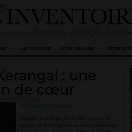
IER
LE PODCAST
ACTU DU LIVRE
ÉCRITS D’
Kerangal : une
on de cœur
,
INTERVIEWS
13 JUIN 2014
Par Georgia Makhlouf
Réparer les vivants
, le dernier roman de
Maylis de Kerangal est un des événements