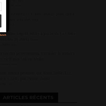
5 décembre 2025
élène Gestern : « Écrire revient pour moi à
s
omposer avec des voix »
0 avril 2026
os textes: Ingrid Aubry à partir de La Claire
ontaine de David Bosc
 octobre 2014
réer des personnages, travailler la matière
u récit avec Valérie Mello
9 janvier 2026
ous jouons pendant que Rome brûle, Éric
aye (Corti), par Pierre Ahnne
4 mai 2026
ARTICLES RÉCENTS