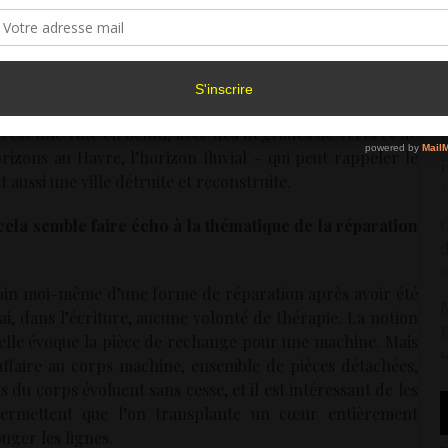
sentement peut avoir un effet négatif sur certaines caractéristiques et fonctions.
 dans le récit, avec une topologie assez précise des
1
H
Accepter
Refuser
Voir les préférence
c
. La ville est comme le contenant, le nid ou la scène du
3
ssaire au déploiement de mon écriture et cette histoire
Politique de cookies
C’est une ville en béton, avec des dégradés de verts et de
V
orizons au Havre, l’horizon fluvial – qui peut rappeler le
F
t aussi une ville détruite et reconstruite.
3
C
 cela semble faire écho à la thématique de la réparation
d
1
besoin moi-même d’une forme de réparation après avoir été
N
ai, dans l’écriture, aucune volonté de thérapie. La notion
F
elle évoque la pièce de rechange pour une machine. Mais
1
c affaire au corps machine, ensemble de pièces détachées,
du corps évoluent sans cesse, et il est intéressant de les
permettent que l’on transplante un cœur entièrement
ouger les lignes.