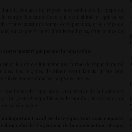
N
2
ux dans le roman : on répare non seulement le corps de
C
 le couple Marianne/Sean qui était abimé et qui va se
»
lia trouve aussi une forme de réparation, et le corps de
2
nale, parce que la mort d’un jeune héros, d’un prince de
É
.
t
2
un corps meurtri qui permet la réparation.
A
a
la vie et le don est lui-même une forme de réparation, ne
2
aroles. Les organes de Simon n’ont jamais arrêté leur
oursuivre encore dans les corps des autres.
T
f
2
st une forme de réparation. L’expérience de la fiction est
il y a un geste d’empathie avec le monde ; en écrivant, on
L
t en soi réparateur.
1
 un important travail sur le lexique. Vous vous emparez
R
c
al ou celui de l’ingénierie de la construction, et vous
1