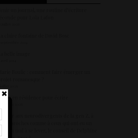
enir un journal, une routine d’écriture
éconde pour Lola Lafon
1 juillet 2026
a claire fontaine de David Bosc
 septembre 2014
a belle image
 avril 2014
arie Boulic : comment faire émerger un
rojet romanesque ?
 juillet 2026
artir en résidence pour écrire
4 février 2026
 offrir aux neurodivergents de la gen Z, à
eurs proches comme à ceux qui ont eu un
tir
nt
our du mal à se lever, le conseil de Delphine
son
Tranier-Brard