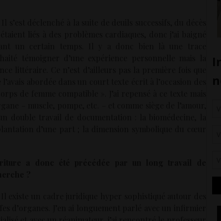
 Il s’est déclenché à la suite de deuils successifs, du décès
taient liés à des problèmes cardiaques, donc j’ai baigné
nt un certain temps. Il y a donc bien là une trace
haité témoigner d’une expérience personnelle mais la
e littéraire. Ce n’est d’ailleurs pas la première fois que
 l’avais abordée dans un court texte écrit à l’occasion des
orps de femme compatible ». J’ai repensé à ce texte mais
organe – muscle, pompe, etc. – et comme siège de l’amour,
 un double travail de documentation : la biomédecine, la
splantation d’une part ; la dimension symbolique du cœur
criture a donc été précédée par un long travail de
herche ?
 Il existe un cadre juridique hyper sophistiqué autour des
fes d’organes. J’en ai longuement parlé avec un infirmier
ialisé et avec un réanimateur, j’ai rencontré le professeur