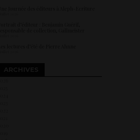
ne Journée des éditeurs à Aleph-Ecriture
 juillet 2026
ortrait d’éditeur : Benjamin Guérif,
esponsable de collection, Gallmeister
 juillet 2026
es lectures d’été de Pierre Ahnne
 juillet 2026
ARCHIVES
2026
2025
2024
2023
2022
021
2020
2019