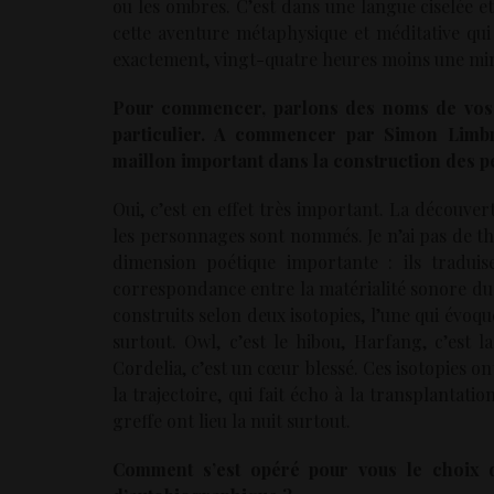
ou les ombres. C’est dans une langue ciselée 
cette aventure métaphysique et méditative qu
exactement, vingt-quatre heures moins une mi
Pour commencer, parlons des noms de vos 
particulier. A commencer par Simon Limbr
maillon important dans la construction des 
Oui, c’est en effet très important. La découvert
les personnages sont nommés. Je n’ai pas de thé
dimension poétique importante : ils traduis
correspondance entre la matérialité sonore du 
construits selon deux isotopies, l’une qui évoqu
surtout. Owl, c’est le hibou, Harfang, c’est
Cordelia, c’est un cœur blessé. Ces isotopies on
la trajectoire, qui fait écho à la transplantat
greffe ont lieu la nuit surtout.
Comment s’est opéré pour vous le choix de