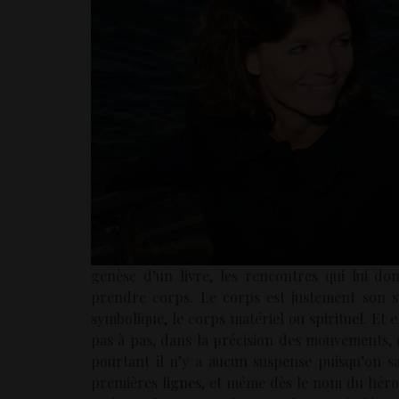
genèse d’un livre, les rencontres qui lui do
prendre corps. Le corps est justement son s
symbolique, le corps matériel ou spirituel. Et 
pas à pas, dans la précision des mouvements, d
pourtant il n’y a aucun suspense puisqu’on s
premières lignes, et même dès le nom du héro