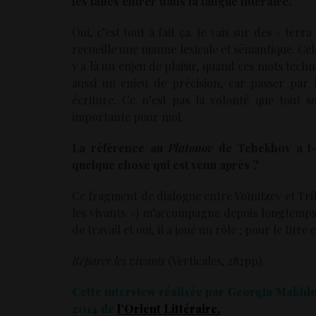
les faites entrer dans la langue littéraire.
Oui, c’est tout à fait ça. Je vais sur des « ter
recueille une manne lexicale et sémantique. Ce
y a là un enjeu de plaisir, quand ces mots tech
aussi un enjeu de précision, car passer par
écriture. Ce n’est pas la volonté que tout so
importante pour moi.
La référence au
Platonov
de Tchekhov a t-e
quelque chose qui est venu après ?
Ce fragment de dialogue entre Voïnitzev et Tril
les vivants ») m’accompagne depuis longtemps.
de travail et oui, il a joué un rôle ; pour le titre
Réparer les vivants
(Verticales, 282pp).
Cette interview réalisée par Georgia Makhlo
2014 de
l’Orient Littéraire.