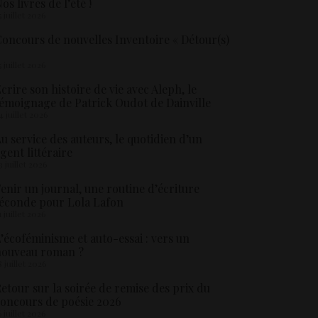
os livres de l’été !
5 juillet 2026
oncours de nouvelles Inventoire « Détour(s)
5 juillet 2026
crire son histoire de vie avec Aleph, le
émoignage de Patrick Oudot de Dainville
4 juillet 2026
u service des auteurs, le quotidien d’un
gent littéraire
3 juillet 2026
enir un journal, une routine d’écriture
éconde pour Lola Lafon
1 juillet 2026
’écoféminisme et auto-essai : vers un
nouveau roman ?
8 juillet 2026
etour sur la soirée de remise des prix du
oncours de poésie 2026
6 juillet 2026