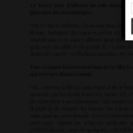
con
Le Havre joue d’ailleurs un rôle important
parcours des personnages.
Oui, Le Havre influence beaucoup mon écriture
drame. Instaurer des espaces précis est néce
n’aurait pas pu se passer ailleurs qu’au Havre. 
gris, avec du sable et du granit. Il y a deux h
fleuve des morts – et l’horizon maritime. Et c’es
Vous évoquez la reconstruction de la ville et
qui est votre thème central.
Oui, c’est tout à fait ça. Sans doute avais-je 
meurtrie par les deuils traversés, même si je n’
de réparation a une dimension « mécanique », 
il s’agit ici de réparer les vivants. On a don
mais aussi au corps humain. Les représentations 
interroger. Quand les avancées médicales 
artificiel dans le corps de quelqu’un, cela fait b