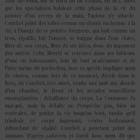
Tour-de-Peilz, sur le bord du lac Léman, en 1873. Alors
que les spécialistes balaient cette phase de la vie du
peintre d’un revers de la main, l’auteur s’y attarde.
Courbet peint des toiles comme on chante un hymne à la
vie, à l’image de ce peintre fougueux, qui boit comme un
trou, ripaille, fait l’amour, se baigne dans l’eau claire,
libre de son corps, libre de ses idées, donc du jugement
des autres. Cette liberté se retrouve dans ses tableaux
d’une vie foisonnante, loin de tout académisme et de
l’idée même de perfection, avec ce qu’elle implique aussi
de chutes, comme lors de ce moment, décrit dans le
livre, où Courbet, ivre mort, tombe une nuit aux abords
d’un chantier, le front et les arcades sourcilières
ensanglantées : défaillance du corps. La Commune l’a
marqué, mais la défaite ne l’empêche pas, bien au
contraire, de goûter la vie jusqu’au bout, tandis qu’il
trimbale ce corps imposant, ventre bedonnant,
débordant de vitalité. Courbet a pourtant peint des
animaux d’après cadavres et David Bosc nous dit que