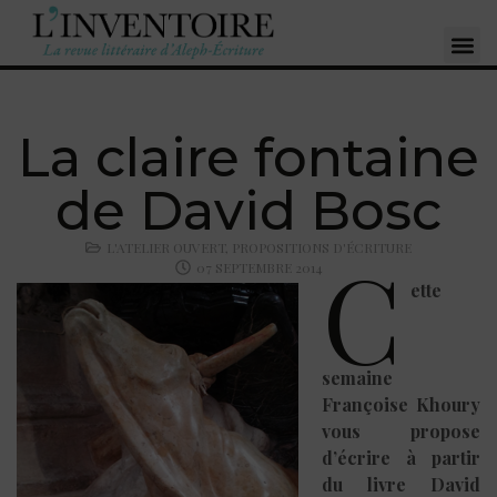
La claire fontaine
de David Bosc
L'ATELIER OUVERT
,
PROPOSITIONS D'ÉCRITURE
C
07 SEPTEMBRE 2014
ette
semaine
Françoise Khoury
vous propose
d’écrire à partir
du livre David