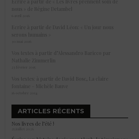
Ecrire à partir de « Les livres prennent soin de
nous » de Régine Detambel
6 avril 2016
Ecrire à partir de David Léon: « Un jour nous
serons humains »
30 mai 2016
Vos textes à partir d’Alessandro Baricco par
Nathalie Zimmerlin
23 février 2015
Vos textes: à partir de David Bosc, La claire
fontaine – Michèle Bauve
16 octobre 2014
ARTICLES RÉCENTS
Nos livres de l’été !
25 juillet 2026