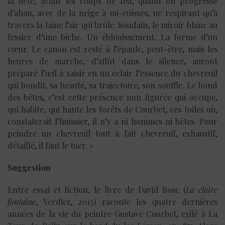
la bête, avant les coups de feu, quand on progresse
d’ahan, avec de la neige à mi-cuisses, ne respirant qu’à
travers la laine l’air qui brûle. Soudain, le miroir blanc au
fessier d’une biche. Un éblouissement. La forme d’un
cœur. Le canon est resté à l’épaule, peut-être, mais les
heures de marche, d’affût dans le silence, auront
préparé l’œil à saisir en un éclair l’essence du chevreuil
qui bondit, sa beauté, sa trajectoire, son souffle. Le bond
des bêtes, c’est cette présence non figurée qui occupe,
qui habite, qui hante les forêts de Courbet, ces toiles où,
constaterait l’huissier, il n’y a ni hommes ni bêtes. Pour
peindre un chevreuil tout à fait chevreuil, exhaustif,
détaillé, il faut le tuer. »
Suggestion
Entre essai et fiction, le livre de David Bosc (
La claire
fontaine
, Verdier, 2013) raconte les quatre dernières
années de la vie du peintre Gustave Courbet, exilé à La