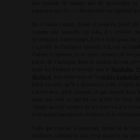
des enfants de quinze ans de protection et 
rapporte un rêve : «
Mes parents ont rapetissé jus
De ce beau roman, dense et sombre, Ford dit 
comme une nouvelle en 1989, il y revient vin
développer. Entretemps, il en a entreposé les 
a gardée de l’enfance raconte t-il, car sa fami
étaient fréquents, et sa mère conservait les pa
partie de l’intrigue dans le Saskatchewan, pr
dans les Prairies et bordée par le
Manitoba
, l’
du Nord
. Son nom vient de la
rivière Saskatch
Ford raconte qu’il a découvert cette région
Carver avec qui il chassait, et que depuis lors, le
aussi que tout ce qui lui est arrivé de bien, li
Quant au côté sombre de ses œuvres, il le rec
il est surtout question de résilience et de rédemptio
Voilà qui renvoie à nouveau, même si de faço
d’ailleurs volontiers que c’est malgré, ou plu