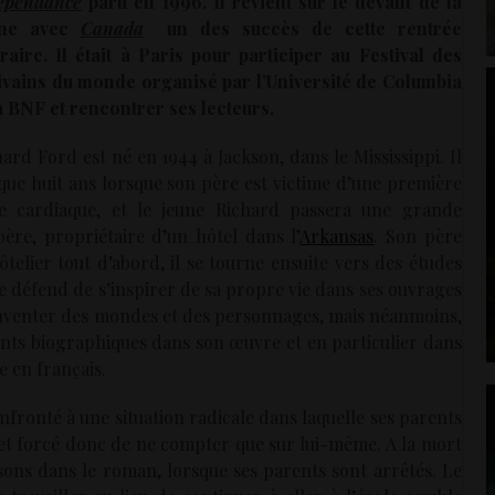
épendance
paru en 1996. Il revient sur le devant de la
ène avec
Canada
un des succès de cette rentrée
téraire. Il était à Paris pour participer au Festival des
ivains du monde organisé par l’Université de Columbia
la BNF et rencontrer ses lecteurs.
ard Ford est né en 1944 à Jackson, dans le Mississippi. Il
 que huit ans lorsque son père est victime d’une première
se cardiaque, et le jeune Richard passera une grande
re, propriétaire d’un hôtel dans l’
Arkansas
. Son père
lier tout d’abord, il se tourne ensuite vers des études
e défend de s’inspirer de sa propre vie dans ses ouvrages
à inventer des mondes et des personnages, mais néanmoins,
ents biographiques dans son œuvre et en particulier dans
re en français.
onfronté à une situation radicale dans laquelle ses parents
 et forcé donc de ne compter que sur lui-même. A la mort
ons dans le roman, lorsque ses parents sont arrêtés. Le