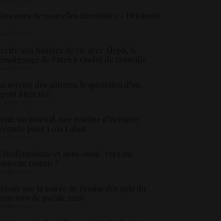
oncours de nouvelles Inventoire « Détour(s)
5 juillet 2026
crire son histoire de vie avec Aleph, le
émoignage de Patrick Oudot de Dainville
4 juillet 2026
u service des auteurs, le quotidien d’un
gent littéraire
3 juillet 2026
enir un journal, une routine d’écriture
éconde pour Lola Lafon
1 juillet 2026
’écoféminisme et auto-essai : vers un
nouveau roman ?
8 juillet 2026
etour sur la soirée de remise des prix du
oncours de poésie 2026
6 juillet 2026