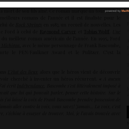
istoire d’un écrivain raté qui devient chroniqueur sportif
3
 la mort de son fils aîné. Ce roman marque un tournant: le
C
meilleurs romans de l’année et il est finaliste pour le
F
celui de
Rock Springs
en 1987, un recueil de nouvelles. Les
2
 de Ford à celui de
Raymond Carver
et
Tobias Wolff
.
Une
 du meilleur roman américain de l’année. En 1995, Ford
A
e Michigan
, avec le même personnage de Frank Bascombe,
P
orte le PEN/Faulkner Award et le Pulitzer. C’est la
2
T
dans
L’état des lieux
alors que le héros vient de découvrir
3
’avoir cherché à inventer un héros récurrent.
«
A aucun
ai écrit
Indépendance
, Bascombe s’est littéralement imposé à
J
ait que lui qui pouvait parler, penser cette histoire. Sur le
1
uis j’ai laissé la voix de Frank Bascombe prendre possession de
t jamais aller contre la voix, vous savez! Jamais… La voix, c’est
e, s’échine à essayer de trouver. Moi, je l’avais trouvée avec
N
2