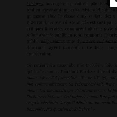
Michigan
,
ouvrage qui parait en 1986. C’est l’h
tout en traversant une crise existentielle due à
magazine
Time
le classe dans sa liste des 5 
PEN/Faulkner Award. Ce succès est suivi par 
critiques littéraires comparent alors le style
saison ardente
publié en 1990 remporte le prix
publie
Indépendance
,
suite d’
Un week-end dans l
désormais agent immobilier. Ce livre remp
consécration.
On retrouvera Bascombe une troisième fois 
qu’il a le cancer. Pourtant Ford se défend d
moment je ne l’ai prémédité,
affirme t-il.
Quand j’
moi comme narrateur. Sa voix m’obsédait. Il n’y av
moment, je me suis dit que c’était une erreur. Et p
l’histoire et la forme s’est imposée à moi. Il ne fau
ce qu’un écrivain, lorsqu’il débute un nouveau livr
Bascombe. Pas question de la lâcher ! »