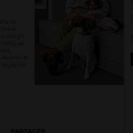
U
5
P
é le 1er
r
5
L’Orient
z et Georges
L
1
 Chiha), qui
eurs,
n moderne. Il
 les pays où
2
2
PARTAGER