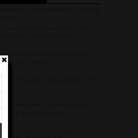
os textes à partir de Modiano: M. Le Guellaff
 janvier 2016
 Comment je n’ai pas sauvé la terre » de
téphanie Arc, par Pierre Ahnne
6 février 2026
os textes: à propos de « Second portrait
’Irena » de Laura Berg
3 avril 2014
 De mère inconnue », Pascal Bruckner, éd.
rasset
tir
 juin 2026
nt
son
ous jouons pendant que Rome brûle, Éric
aye (Corti), par Pierre Ahnne
4 mai 2026
s
os textes à partir de « Pour Isabel »
’Antonio Tabucchi par Claire Le Goff