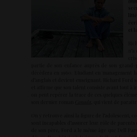
Ind
sc
lit
écr
et 
Rich
n’a
cri
partie de son enfance auprès de son grand-pè
décèdera en 1960. Etudiant en management hôte
d’anglais et devient enseignant. Richard Ford s
et affirme que son talent consiste avant tout 
on peut repérer la trace de ces quelques élém
son dernier roman
Canada
, qui vient de paraît
On y retrouve ainsi la figure de l’adolescent, c
sont incapables d’assurer leur rôle de parents
de son père, Ford a le même âge que Dell Pars