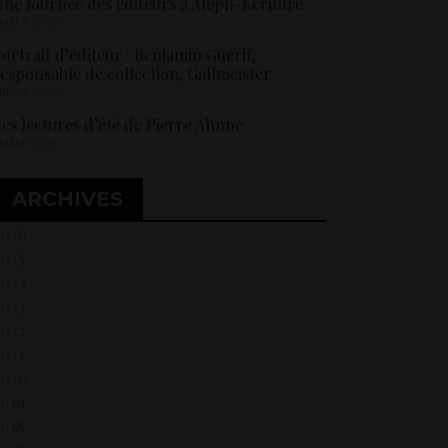
ne Journée des éditeurs à Aleph-Ecriture
 juillet 2026
ortrait d’éditeur : Benjamin Guérif,
esponsable de collection, Gallmeister
 juillet 2026
es lectures d’été de Pierre Ahnne
 juillet 2026
ARCHIVES
2026
2025
2024
2023
2022
021
2020
2019
018