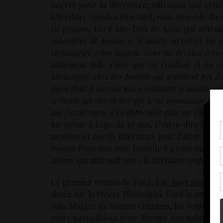
intérêt pour la littérature, affirmant que cette 
L’écriture viendra plus tard, mais procède du
ce propos, Ford cite Don de Lillo qui affirme
concentrée de pensée
». Il ajoute qu’écrire lu
Hemingway selon laquelle vous ne devriez écrir
totalement folle. Parce que vu l’endroit et les 
Mississippi, chez des parents qui n’avaient pas d’
façon dont je me suis mis à connaître le monde éta
écrivant sur des choses que je ne connaissais stri
que j’avais envie d’en apprendre plus sur elles
». I
lui-même à l’âge de 19 ans, c’est-à-dire un
Pou
mystère et que la littérature peut l’aider à y vo
coo
évoque l’émotion avec laquelle il a lentement «
à c
auteur qui affirmait que «
la littérature suspend l
de 
con
Le premier roman de Ford,
Une mort secrète
, 
située sur la rivière Mississippi, Ford le publie 
1981. Malgré de bonnes critiques, les ventes de
entre parenthèses pour devenir journaliste sport