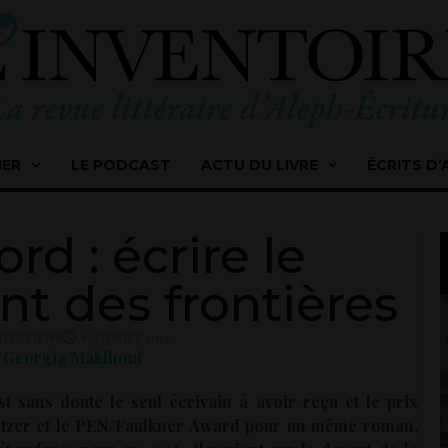
IER
LE PODCAST
ACTU DU LIVRE
ÉCRITS D’
rd : écrire le
t des frontières
NTERVIEWS
16 JANVIER 2014
 Georgia Maklhouf
est sans doute le seul écrivain à avoir reçu et le prix
itzer et le PEN/Faulkner Award pour un même roman,