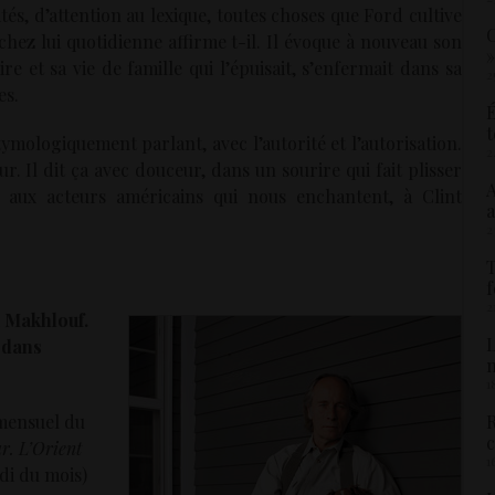
tés, d’attention au lexique, toutes choses que Ford cultive
C
hez lui quotidienne affirme t-il. Il évoque à nouveau son
»
e et sa vie de famille qui l’épuisait, s’enfermait dans sa
2
es.
É
t
ymologiquement parlant, avec l’autorité et l’autorisation.
2
ur. Il dit ça avec douceur, dans un sourire qui fait plisser
A
e aux acteurs américains qui nous enchantent, à Clint
a
2
T
f
2
a Makhlouf.
L
 dans
1
 mensuel du
R
c
r. L’Orient
1
udi du mois)