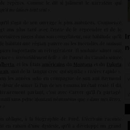
de repères. Comme le dit si joliment le narrateur qui
qu’à me laisser tout seul
».
qu’il s’agit de son ouvrage le plus ambitieux. Commencé
gt ans plus tard avec l’envie de le reprendre et de le
premières pages dans son congélateur, une habitude qu’il
lle habitait une région pauvre où les incendies de maison
piers importants au réfrigérateur. Il souhaite situer une
ovince «
irrésistiblement belle
» de l’ouest du Canada située
Alberta
, et les États
américains
du
Montana
et du
Dakota
ewan
, mot de la langue cree qui signifie « rivière rapide ».
 dans les années 1980 en compagnie de son ami Raymond
 désir de situer là l’un de ses romans lui était resté. Il dit
ttérairement parlant, c’est avec Carver qu’il l’a partagé.
onnaît sans peine ajoutant néanmoins que «
dans mes livres,
n »
.
n oblique, à la biographie de Ford. L’écrivain raconte
tôt en raison d’une dyslexie, qu’il a développé un grand