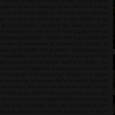
 travailler au lieu de continuer à aller à l’école semble
omme le métier d’enseignant qui est celui de Dell dans la
e je suis tenté de leur parler de mes jeunes années dans leur
ner, c’est pour moi mettre en acte le refus opiniâtre de les
 qui adorait l’école.
» Ces lignes elles aussi, ont un écho
n de l’abandon au cœur du récit. Mais
Canada
brasse en
ds romans américains : l’errance dans la géographie des
onfins ; la construction de l’identité et la difficulté de
quée par la mobilité et le provisoire ; l’apprentissage de
inhospitalier. Car c’est de frontières que parle in fine
ières que souvent l’on traverse sans l’avoir choisi : «
Ma
’une frontière ; l’adaptation, le passage progressif d’un mode
Il s’agit parfois d’une frontière qui, franchie, ne se repasse
 sa sœur jumelle, est annoncé dès les premières lignes du
vais raconter le hold-up que nos parents ont commis. Ensuite
st le hold-up qui compte le plus, parce qu’il a eu pour effet
 Rien ne serait tout à fait compréhensible si je ne le racontais
i mal pensé qu’exécuté, parce que les parents ne sont
dus dans l’impasse, va avoir pour conséquence de priver