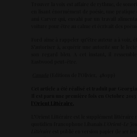
Trouver la voix est affaire de rythme, de sonori
en lisant énormément de poésie, une pratique c
ami Carver qui, envahi par un travail alimentair
voiture pour être au calme et écrivait des poèm
Ford aime à rappeler qu’être auteur a à voir, ét
S’autoriser à, acquérir une autorité sur le lecte
son regard bleu. A cet instant, il ressembl
Eastwood peut-être.
Canada
(Editions de l’Olivier, 480pp)
Cet article a été réalisé et traduit par Georgi
Il est paru une première fois en Octobre 2013
l’Orient Littéraire.
L’Orient Littéraire est le supplément littéraire
quotidien francophone Libanais
L’Orient-Le Jou
Littéraire
est publié en version papier (le 1er Je