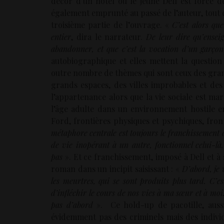
décor d’un hôtel où le jeune Dell est forcé de
également emprunté au passé de l’auteur, tout c
troisième partie de l’ouvrage. «
C’est alors qu
entier
, dira le narrateur.
De leur dire qu’enseig
abandonner, et que c’est la vocation d’un garçon
autobiographique et elles mettent la questio
outre nombre de thèmes qui sont ceux des gran
grands espaces, des villes improbables et des c
l’appartenance alors que la vie sociale est mar
l’âge adulte dans un environnement hostile en 
Ford, frontières physiques et psychiques, front
métaphore centrale est toujours le franchissement d
de vie inopérant à un autre, fonctionnel celui-là. 
pas
». Et ce franchissement, imposé à Dell et à
roman dans un incipit saisissant : «
D’abord, je 
les meurtres, qui se sont produits plus tard. C’e
d’infléchir le cours de nos vies à ma sœur et à moi.
pas d’abord
». Ce hold-up de pacotille, auss
évidemment pas des criminels mais des indivi