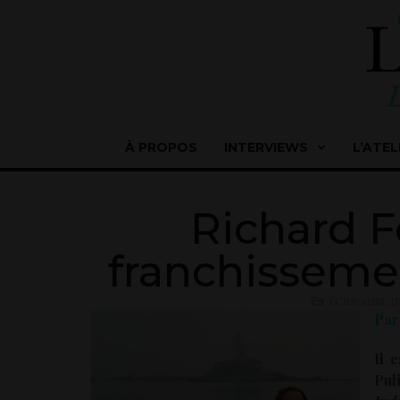
À PROPOS
INTERVIEWS
L’ATEL
Richard Fo
franchissemen
ÉCRIVAINS
,
I
Par
Il 
Pul