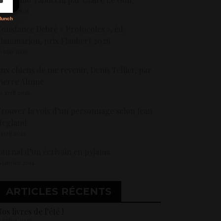
0 avril 2015
onstance Debré « Protocoles », éd.
lammarion, prix Flaubert 2026
6 juin 2026
ux chiens de me revenir, Denis Tellier, par
ierre Ahnne
0 avril 2026
rouver la voix d’un personnage selon Jean
Hegland
 avril 2026
ournal d’un écrivain en pyjama
6 janvier 2014
ARTICLES RÉCENTS
os livres de l’été !
5 juillet 2026