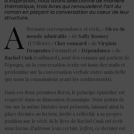
d’inspiration, nous avons sélectionné de manière
thématique, trois livres qui renouvellent l’art du
roman en plaçant la conversation au coeur de leur
structure.
A
lternant correspondance et récit, «
Où es-tu
monde admirable
» de
Sally Rooney
(L’Olivier) «
Cher connard
» de
Virginie
Despentes
(Grasset) et «
Dépendance
» de
Rachel Cusk
(Gallimard), sont des romans qui parlent de
l’époque, où la conversation écrite est issue des mails et
prédomine sur la conversation verbale entre amis (telle
que nous la connaissions avant les confinements).
Dans ces deux premiers livres, le principe épistolier est
respecté dans sa dimension dynamique. Deux points de
vue sur la même histoire sont présents, laissant ainsi la
place décisive au lecteur, invité à réfléchir à sa propre
position sur le récit. Si le livre de Rachel Cusk est écrit
sous forme d’adresse à un certain
Jeffers
, ce dernier est