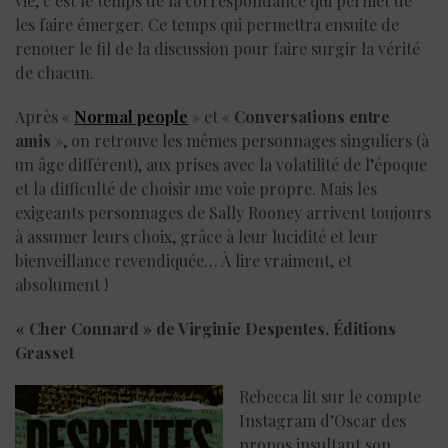
vie, c’est le temps de la correspondance qui permet de
les faire émerger. Ce temps qui permettra ensuite de
renouer le fil de la discussion pour faire surgir la vérité
de chacun.
Après «
Normal people
» et «
Conversations entre
amis
», on retrouve les mêmes personnages singuliers (à
un âge différent), aux prises avec la volatilité de l’époque
et la difficulté de choisir une voie propre. Mais les
exigeants personnages de Sally Rooney arrivent toujours
à assumer leurs choix, grâce à leur lucidité et leur
bienveillance revendiquée… À lire vraiment, et
absolument !
« Cher Connard » de Virginie Despentes, Éditions
Grasset
Rebecca lit sur le compte
Instagram d’Oscar des
propos insultant son