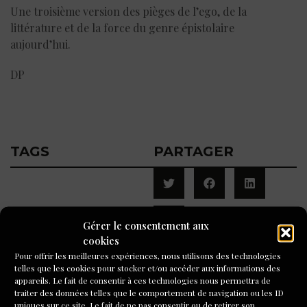
Une troisième version des pièges de l’ego, de la
littérature et de la force du genre épistolaire
aujourd’hui.
DP
TAGS
PARTAGER
Gérer le consentement aux
cookies
Pour offrir les meilleures expériences, nous utilisons des technologies
telles que les cookies pour stocker et/ou accéder aux informations des
A LIRE AUSSI
appareils. Le fait de consentir à ces technologies nous permettra de
traiter des données telles que le comportement de navigation ou les ID
uniques sur ce site. Le fait de ne pas consentir ou de retirer son