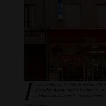
I
l y a 3 semaines, Solange de Fréminville v
Tavernier, Roissy
(Sabine Wespieser, 2018
9, publiés en deux posts. Un grand merci à
Claire Cornet