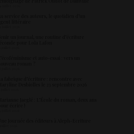
émoignage de Patrick Oudot de Dainville
4 juillet 2026
u service des auteurs, le quotidien d’un
gent littéraire
3 juillet 2026
enir un journal, une routine d’écriture
éconde pour Lola Lafon
1 juillet 2026
’écoféminisme et auto-essai : vers un
nouveau roman ?
8 juillet 2026
a fabrique d’écriture : rencontre avec
aryline Desbiolles le 23 septembre 2026
5 juillet 2026
arianne Jaeglé : L’École du roman, deux ans
our écrire !
4 juillet 2026
ne Journée des éditeurs à Aleph-Ecriture
 juillet 2026