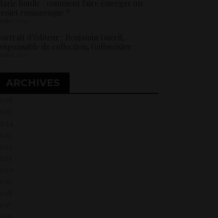
arie Boulic : comment faire émerger un
rojet romanesque ?
 juillet 2026
ortrait d’éditeur : Benjamin Guérif,
esponsable de collection, Gallmeister
 juillet 2026
ARCHIVES
2026
2025
2024
2023
2022
021
2020
2019
018
017
2016