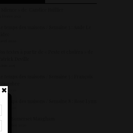
 Silence » de Candice Ruillier
3 février 2021
e temps des maisons / Semaine 3 : Aude Le
idec
 avril 2020
os textes à partir de « Peste et choléra » de
atrick Deville
6 juin 2015
e temps des maisons / Semaine 3 : François
Cézembre
 avril 2020
e temps des maisons / Semaine 8 : Rose Lynn
1 mai 2020
La vie Somerset Maugham
tir
nt
 décembre 2020
son