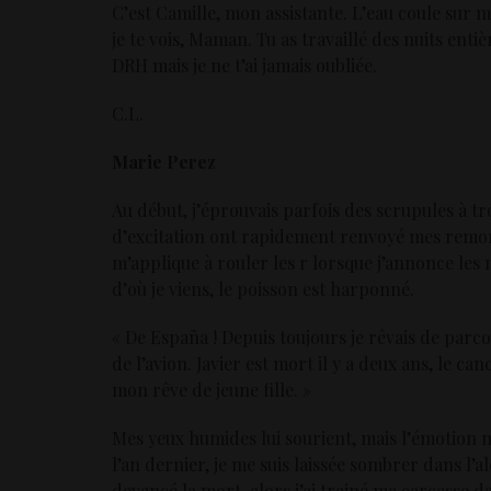
C’est Camille, mon assistante. L’eau coule sur me
je te vois, Maman. Tu as travaillé des nuits enti
DRH mais je ne t’ai jamais oubliée.
C.L.
Marie Perez
Au début, j’éprouvais parfois des scrupules à t
d’excitation ont rapidement renvoyé mes remords
m’applique à rouler les r lorsque j’annonce le
d’où je viens, le poisson est harponné.
« De España ! Depuis toujours je rêvais de parc
de l’avion. Javier est mort il y a deux ans, le c
mon rêve de jeune fille. »
Mes yeux humides lui sourient, mais l’émotion 
l’an dernier, je me suis laissée sombrer dans l’
devancé la mort, alors j’ai trainé ma carcasse 