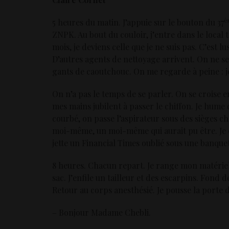
è
5 heures du matin. J’appuie sur le bouton du 37
ZNPK. Au bout du couloir, j’entre dans le local
mois, je deviens celle que je ne suis pas. C’est 
D’autres agents de nettoyage arrivent. On ne se 
gants de caoutchouc. On me regarde à peine : je 
On n’a pas le temps de se parler. On se croise 
mes mains jubilent à passer le chiffon. Je hume
courbé, on passe l’aspirateur sous des sièges c
moi-même, un moi-même qui aurait pu être. Je 
jette un Financial Times oublié sous une banquet
8 heures. Chacun repart. Je range mon matériel
sac. J’enfile un tailleur et des escarpins. Fond d
Retour au corps anesthésié. Je pousse la porte d
– Bonjour Madame Chebli.