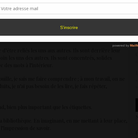
sentement peut avoir un effet négatif sur certaines caractéristiques et fonctions.
est particulier.
É
t
ens dans la bibliothèque.
1
Accepter
Refuser
Voir les préférence
U
le. J’aimerais faire comme eux ; moi aussi je voudrais
Politique de cookies
2
our déchiffrer leurs lignes.
V
air d’être reliés les uns aux autres. Ils sont derrière leur
C
oin les uns des autres. Ils sont concentrés, solides
1
 des mots à l’intérieur.
L
rouille, je sais me faire comprendre ; à mon travail, on ne
«
s, je n’ai pas besoin de les lire, je fais répéter,
9
and, bien plus important que les étiquettes.
N
 la bibliothèque. En imaginant, en me mettant à leur place,
2
 l’impression de savoir.
É