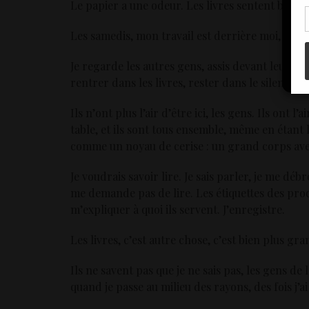
con
Le papier a une odeur. Les livres sentent bon, c’
Les samedis, mon travail est derrière moi, je vi
Je regarde les autres gens, assis devant leur tab
rentrer dans les livres, rester dans le silence p
Ils n’ont plus l’air d’être ici, les gens. Ils ont l’
table, et ils sont tous ensemble, même en étant l
comme un noyau de cerise : un grand corps avec
Je voudrais savoir lire. Je sais parler, je me déb
me demande pas de lire. Les étiquettes des produit
m’expliquer à quoi ils servent. J’enregistre.
Les livres, c’est autre chose, c’est bien plus gr
Ils ne savent pas que je ne sais pas, les gens de
quand je passe au milieu des rayons, des fois j’ai