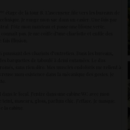
me
étage de la tour B. L’ascenseur file vers les bureaux de
 technique. Je range mon sac dans un casier. Une fois par
lustral. J’ôte mon manteau et passe une blouse verte.
connaît pas. Je me coiffe d’une charlotte et enfile des
fais illusion.
en poussant des chariots d’entretien. Dans les bureaux,
 des barquettes de taboulé à demi entamées. Le dos
hromés, sans rien dire. Mes muscles endoloris me relient à
creuse mon existence dans la mécanique des gestes. Je
te.
 dans le local. J’entre dans une cabine WC avec mon
e teint, mascara, gloss, parfum chic. J’efface. Je masque.
e la cabine.