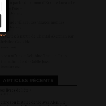
crire à partir du roman d’Erri de Luca « Le
our de l’oie »
3 septembre 2019
s
n monde village, des visages mondes
1 novembre 2017
os textes: à partir de Chantal Akerman par
hristine Gastaldo
2 janvier 2015
ivre à offrir de Delphine Tranier-Brard :
 Ce matin-là » de Gaëlle Josse
 décembre 2021
ARTICLES RÉCENTS
os livres de l’été !
5 juillet 2026
crire son histoire de vie avec Aleph, le