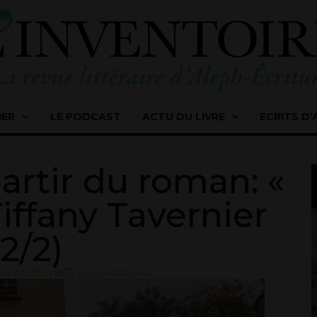
IER
LE PODCAST
ACTU DU LIVRE
ÉCRITS D’
partir du roman: «
Tiffany Tavernier
(2/2)
RE
,
VOS TEXTES
23 OCTOBRE 2019