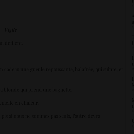
t
2
A
a
2
Vigile
T
f
ui défilent.
2
L
1
en cadeau une gueule repoussante, balafrée, qui suinte, et
L
M
 la blonde qui prend une baguette.
1
M
emelle en chaleur.
p
1
t pis si nous ne sommes pas seuls, l’autre devra
U
5