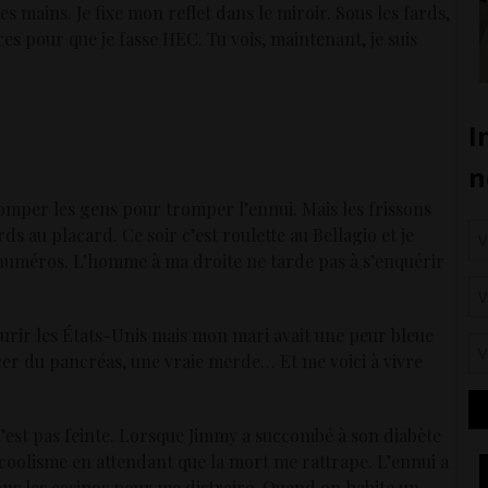
s mains. Je fixe mon reflet dans le miroir. Sous les fards,
ères pour que je fasse HEC. Tu vois, maintenant, je suis
romper les gens pour tromper l’ennui. Mais les frissons
 au placard. Ce soir c’est roulette au Bellagio et je
s numéros. L’homme à ma droite ne tarde pas à s’enquérir
ourir les États-Unis mais mon mari avait une peur bleue
ancer du pancréas, une vraie merde… Et me voici à vivre
n’est pas feinte. Lorsque Jimmy a succombé à son diabète
alcoolisme en attendant que la mort me rattrape. L’ennui a
dans les casinos pour me distraire. Quand on habite un