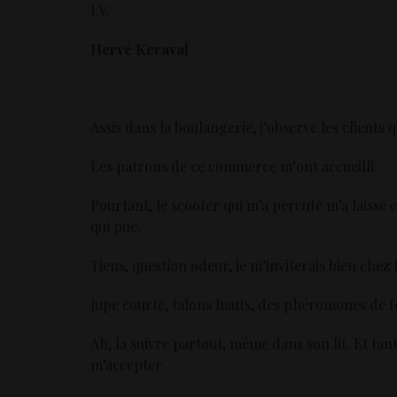
I.V.
Hervé Keraval
Assis dans la boulangerie, j’observe les clients q
Les patrons de ce commerce m’ont accueilli.
Pourtant, le scooter qui m’a percuté m’a laissé 
qui pue.
Tiens, question odeur, je m’inviterais bien chez
Jupe courte, talons hauts, des phéromones de f
Ah, la suivre partout, même dans son lit. Et tan
m’accepter.