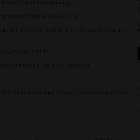
M
 déteste l’eau et le shampooing.
p
5
senti arriver depuis le coin de la rue.
P
r
auf que je préfère courir là où je veux, pas là où on me
5
ace, avec son caniche.
petit manteau et ses airs de faux jeton.
mais bonjour la maniaque. Pas un grain de poussière dans
2
2
2