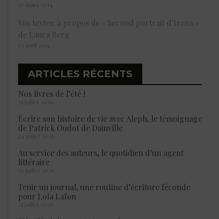
27 mars 2014
Vos textes: à propos de « Second portrait d’Irena »
de Laura Berg
23 avril 2014
ARTICLES RÉCENTS
Nos livres de l’été !
25 juillet 2026
Écrire son histoire de vie avec Aleph, le témoignage
de Patrick Oudot de Dainville
24 juillet 2026
Au service des auteurs, le quotidien d’un agent
littéraire
23 juillet 2026
Tenir un journal, une routine d’écriture féconde
pour Lola Lafon
21 juillet 2026