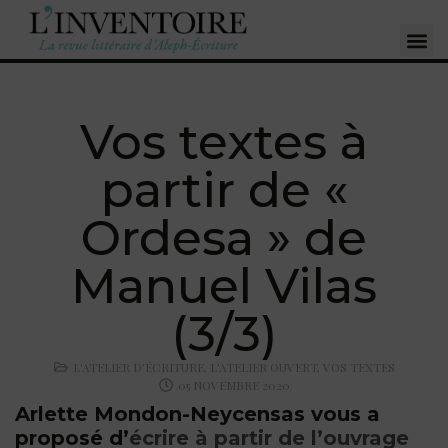
Vos textes à
partir de «
Ordesa » de
Manuel Vilas
(3/3)
L'ATELIER D'ÉCRITURE
,
L'ATELIER OUVERT
,
VOS TEXTES
05 NOVEMBRE 2020
Arlette Mondon-Neycensas vous a
proposé d’
écrire à partir de l’ouvrage