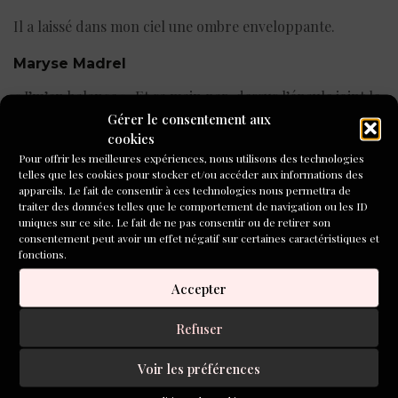
Il a laissé dans mon ciel une ombre enveloppante.
Maryse Madrel
« J’m’en balance ». Et sa main par-dessus l’épaule joint le
geste à la parole.
Gérer le consentement aux
cookies
Qu’est devenue la fillette à la longue tresse jusqu’au creux
Pour offrir les meilleures expériences, nous utilisons des technologies
telles que les cookies pour stocker et/ou accéder aux informations des
des reins, à la petite mèche de cheveux qui tombe sur son
appareils. Le fait de consentir à ces technologies nous permettra de
œil gauche (Une balafre de folie au-dessus de l’œil,
traiter des données telles que le comportement de navigation ou les ID
écrivait Violette Leduc), à l’insolence de celles qui ne
uniques sur ce site. Le fait de ne pas consentir ou de retirer son
consentement peut avoir un effet négatif sur certaines caractéristiques et
craignent ni Dieu, ni maître ?
fonctions.
1959 : une maison aménagée dans des caves de tuffeau.
Accepter
SA maison.
Refuser
Des sons, des voix sortent d’un appareil : d’abord sa voix
puis la mienne. Ta voix de petite fille rieuse, insouciante,
Voir les préférences
et ma voix plus sombre, voilée, retenue.