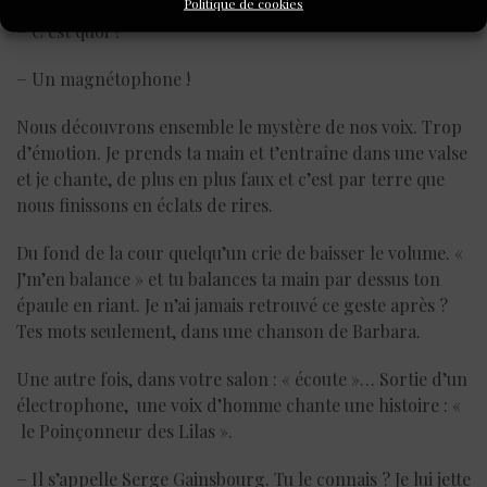
Politique de cookies
− C’est quoi ?
− Un magnétophone !
Nous découvrons ensemble le mystère de nos voix. Trop
d’émotion. Je prends ta main et t’entraîne dans une valse
et je chante, de plus en plus faux et c’est par terre que
nous finissons en éclats de rires.
Du fond de la cour quelqu’un crie de baisser le volume. «
J’m’en balance » et tu balances ta main par dessus ton
épaule en riant. Je n’ai jamais retrouvé ce geste après ?
Tes mots seulement, dans une chanson de Barbara.
Une autre fois, dans votre salon : « écoute »… Sortie d’un
électrophone, une voix d’homme chante une histoire : «
le Poinçonneur des Lilas ».
− Il s’appelle Serge Gainsbourg. Tu le connais ? Je lui jette