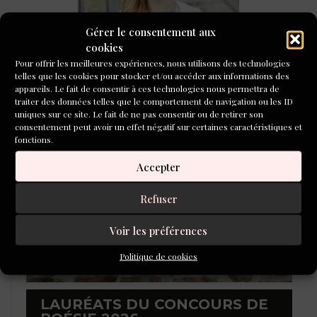
Gérer le consentement aux
Tenir un journal, une routine d’écriture féconde pour
cookies
Lola Lafon
Pour offrir les meilleures expériences, nous utilisons des technologies
telles que les cookies pour stocker et/ou accéder aux informations des
CONCOURS DE NOUVELLES
appareils. Le fait de consentir à ces technologies nous permettra de
traiter des données telles que le comportement de navigation ou les ID
2026
uniques sur ce site. Le fait de ne pas consentir ou de retirer son
consentement peut avoir un effet négatif sur certaines caractéristiques et
fonctions.
Accepter
Refuser
Voir les préférences
Politique de cookies
LAURÉATS DU CONCOURS DE