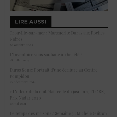
LIRE AUSSI
Trouville-sur-mer : Marguerite Duras aux Roches
Noires
30 octobre 2023
L’Inventoire vous souhaite un bel été !
28 juillet 2024
Duras Song: Portrait d’une écriture au Centre
Pompidou
10 décembre 2014
« L’odeur de la nuit était celle du jasmin », FLORE,
Prix Nadar 2020
10 mai 2021
Le temps des maisons / Semaine 3 : Michèle Guitton