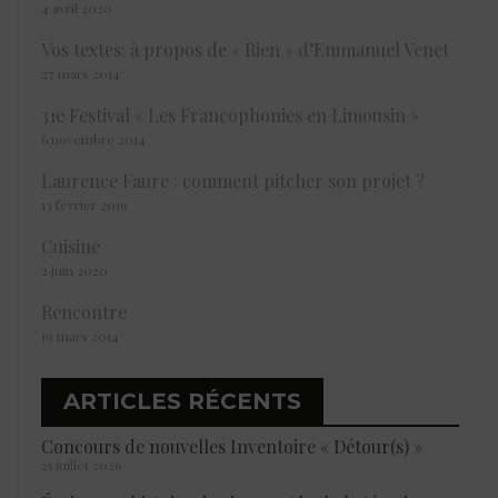
4 avril 2020
Vos textes: à propos de « Rien » d’Emmanuel Venet
27 mars 2014
31e Festival « Les Francophonies en Limousin »
6 novembre 2014
Laurence Faure : comment pitcher son projet ?
13 février 2019
Cuisine
2 juin 2020
Rencontre
19 mars 2014
ARTICLES RÉCENTS
Concours de nouvelles Inventoire « Détour(s) »
25 juillet 2026