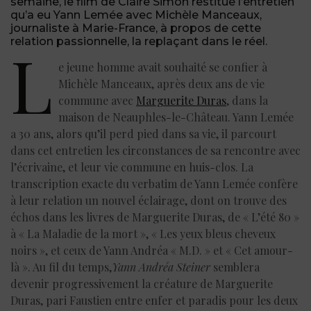
semaine, le film de Claire Simon restitue l’entretien
qu’a eu Yann Lemée avec Michèle Manceaux,
journaliste à Marie-France, à propos de cette
relation passionnelle, la replaçant dans le réel.
L
e jeune homme avait souhaité se confier à
Michèle Manceaux, après deux ans de vie
commune avec
Marguerite Duras
, dans la
maison de Neauphles-le-Château. Yann Lemée
a 30 ans, alors qu’il perd pied dans sa vie, il parcourt
dans cet entretien les circonstances de sa rencontre avec
l’écrivaine, et leur vie commune en huis-clos. La
transcription exacte du verbatim de Yann Lemée confère
à leur relation un nouvel éclairage, dont on trouve des
échos dans les livres de Marguerite Duras, de « L’été 80 »
à « La Maladie de la mort », « Les yeux bleus cheveux
noirs », et ceux de Yann Andréa « M.D. » et « Cet amour-
là ». Au fil du temps,
Yann Andréa Steiner
semblera
devenir progressivement la créature de Marguerite
Duras, pari Faustien entre enfer et paradis pour les deux