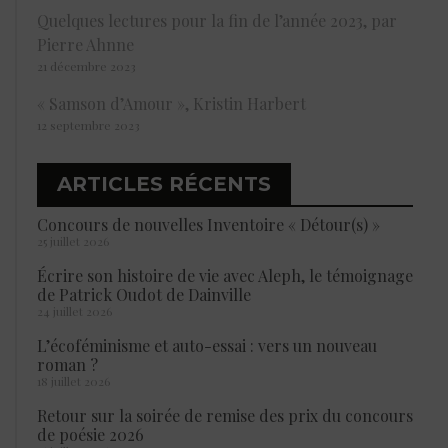
Quelques lectures pour la fin de l’année 2023, par
Pierre Ahnne
21 décembre 2023
« Samson d’Amour », Kristin Harbert
12 septembre 2023
ARTICLES RÉCENTS
Concours de nouvelles Inventoire « Détour(s) »
25 juillet 2026
Écrire son histoire de vie avec Aleph, le témoignage
de Patrick Oudot de Dainville
24 juillet 2026
L’écoféminisme et auto-essai : vers un nouveau
roman ?
18 juillet 2026
Retour sur la soirée de remise des prix du concours
de poésie 2026