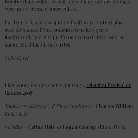
Border
dans lequel le réalisateur mène son personnage
vers une
«
errance émerveillé
».
Par leur brièveté, ces huit petits films racontent ainsi
avec éloquence l’être humain à tous les âges et
inspireront, par leur performance narrative, tous les
amoureux d’histoires courtes.
Julia Garel
Liste complète des courts-métrage,
sélection Festival de
Cannes 2018
:
Toutes ces créatures
(
All These Creatures
) –
Charles William
(Australie)
Caroline
–
Celine Held et Logan George
(Etats-Unis)