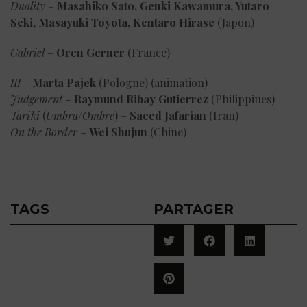
Duality
–
Masahiko Sato, Genki Kawamura, Yutaro
Seki, Masayuki Toyota, Kentaro Hirase
(Japon)
Gabriel
–
Oren Gerner
(France)
III
–
Marta Pajek
(Pologne) (animation)
Judgement
–
Raymund Ribay Gutierrez
(Philippines)
Tariki
(
Umbra
/
Ombre
) –
Saeed Jafarian
(Iran)
On the Border
–
Wei Shujun
(Chine)
TAGS
PARTAGER