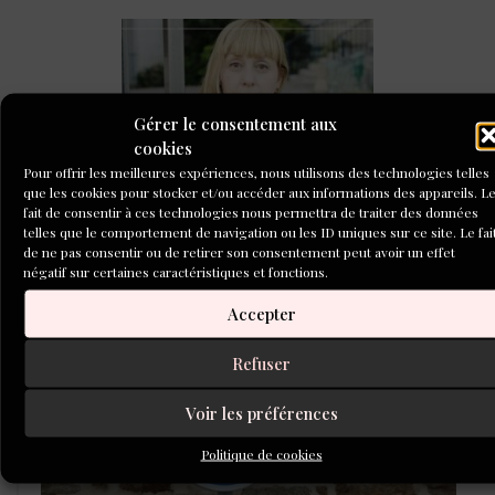
Gérer le consentement aux
cookies
Pour offrir les meilleures expériences, nous utilisons des technologies telles
Tenir un journal, une routine d’écriture féconde pour
que les cookies pour stocker et/ou accéder aux informations des appareils. L
Lola Lafon
fait de consentir à ces technologies nous permettra de traiter des données
telles que le comportement de navigation ou les ID uniques sur ce site. Le fai
de ne pas consentir ou de retirer son consentement peut avoir un effet
CONCOURS DE NOUVELLES
négatif sur certaines caractéristiques et fonctions.
2026
Accepter
Refuser
Voir les préférences
Politique de cookies