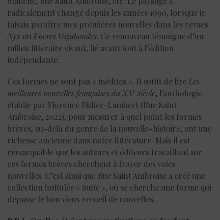
blanche, Rue Saint Ambroise, etc. Le paysage a
radicalement changé depuis les années 1990, lorsque je
faisais paraître mes premières nouvelles dans les revues
Nyx
ou
Encres Vagabondes
. Ce renouveau témoigne d’un
milieu littéraire vivant, lié avant tout à l’édition
indépendante.
Ces formes ne sont pas « inédites ». Il suffit de lire
Les
e
meilleures nouvelles françaises du XX
siècle
, l’anthologie
établie par Florence Didier-Lambert (Rue Saint
Ambroise, 2022), pour mesurer à quel point les formes
brèves, au-delà du genre de la nouvelle-histoire, ont une
richesse ancienne dans notre littérature. Mais il est
remarquable que les auteurs et éditeurs travaillant sur
ces formes brèves cherchent à frayer des voies
nouvelles. C’est ainsi que Rue Saint Ambroise a créé une
collection intitulée « Suite », où se cherche une forme qui
dépasse le bon vieux recueil de nouvelles.