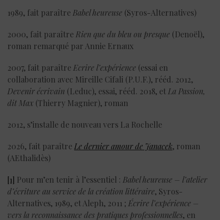
1989, fait paraître
Babel heureuse
(Syros-Alternatives)
2000, fait paraître
Rien que du bleu ou presque
(Denoël),
roman remarqué par Annie Ernaux
2007, fait paraître
Ecrire l’expérience
(essai en
collaboration avec Mireille Cifali (P.U.F.), rééd. 2012,
Devenir écrivain
(Leduc), essai, rééd. 2018, et
La Passion,
dit Max
(Thierry Magnier), roman
2012, s’installe de nouveau vers La Rochelle
2026, fait paraître
Le dernier amour de Janacek
, roman
(AEthalidès)
[1]
Pour m’en tenir à l’essentiel :
Babel heureuse – l’atelier
d’écriture au service de la création littéraire
, Syros-
Alternatives, 1989, et Aleph, 2011 ;
Écrire l’expérience –
vers la reconnaissance des pratiques professionnelles
, en