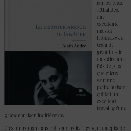
janvier chez
Æthalidès,
une
excellente
maison
lyonnaise en
train de
grandir – je
dois dire une
fois de plus
que mieux
vaut une
petite maison
qui fait un
excellent
travail qu’une
grande maison indifférente.
C’est un roman construit en miroir. Il évoque un épisode