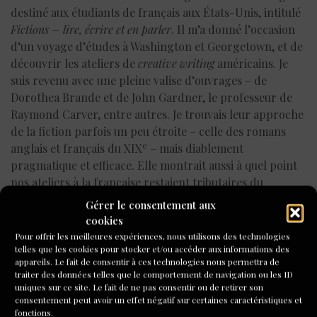
destiné aux étudiants de français aux États-Unis, intitulé
Fictions – lire, écrire et en parler
. Il m’a donné l’occasion
d’un voyage d’études à Washington et Georgetown, et de
découvrir les ateliers de
creative writing
américains. Je
suis revenu avec une pleine valise d’ouvrages – de
Dorothea Brande et de John Gardner, le professeur de
Raymond Carver, entre autres. Je trouvais leur approche
de la fiction parfois un peu étroite – celle des romans
e
anglais et français du XIX
– mais diablement
pragmatique et efficace. Elle montrait aussi à quel point
nos ateliers à la française restaient tributaires du
mouvement de 68 – le culte de la prise de parole, de la
Gérer le consentement aux
lecture au groupe à voix haute, là où les professeurs à la
cookies
manière américaine privilégiaient l’analyse critique des
Pour offrir les meilleures expériences, nous utilisons des technologies
productions, et du textualisme des années 60, qui faisait
telles que les cookies pour stocker et/ou accéder aux informations des
appareils. Le fait de consentir à ces technologies nous permettra de
qu’il était de bon ton de traiter tous ces ateliers US par le
traiter des données telles que le comportement de navigation ou les ID
mépris ou au moins la condescendance.
uniques sur ce site. Le fait de ne pas consentir ou de retirer son
consentement peut avoir un effet négatif sur certaines caractéristiques et
fonctions.
J’ai participé en tant qu’intervenant à deux colloques