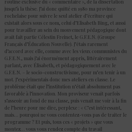
routine exclusive du « commentaire », de la dissertation
jusqu’à la thèse. J’ai donc quitté en 1980 ma province
rochelaise pour suivre le seul atelier d’écriture qui
existait alors sous ce nom, celui d’Elisabeth Bing, et aussi
pour travailler au sein du mouvement pédagogique dont
avait fait partie Célestin Freinet, le G.F.E.N. (Groupe
Français d’Éducation Nouvelle). J’étais rarement
d’accord avec elle, comme avec les vieux communistes du
G.F.E.N., mais j’ai énormément appris, littérairement
parlant, avec Élisabeth, et pédagogiquement avec le
G.F.E.N. – le socio-constructivisme, pour m’en tenir à un
mot. J’expérimentais donc mes ateliers en classe. Le
problème était que l’institution n’était absolument pas
favorable à l’innovation. Mon proviseur venait parfois
s’asseoir au fond de ma classe, puis venait me voir à la fin
de l’heure pour me dire, perplexe : « C’est intéressant,
mais… pourquoi ne vous contentez-vous pas de traiter le
programme ? Et puis, tous ces « projets » que vous
montez… vous vous rendez compte du travail