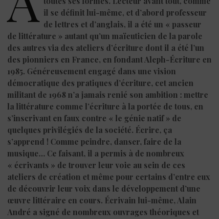
A
toutes ses formes. Lecteur avant tout, comme
il se définit lui-même, et d’abord professeur
de lettres et d’anglais, il a été un « passeur
de littérature » autant qu’un maïeuticien de la parole
des autres via des ateliers d’écriture dont il a été l’un
des pionniers en France, en fondant Aleph-Écriture en
1985. Généreusement engagé dans une vision
démocratique des pratiques d’écriture, cet ancien
militant de 1968 n’a jamais renié son ambition : mettre
la littérature comme l’écriture à la portée de tous, en
s’inscrivant en faux contre « le génie natif » de
quelques privilégiés de la société. Écrire, ça
s’apprend ! Comme peindre, danser, faire de la
musique… Ce faisant, il a permis à de nombreux
« écrivants » de trouver leur voie au sein de ces
ateliers de création et même pour certains d’entre eux
de découvrir leur voix dans le développement d’une
œuvre littéraire en cours. Écrivain lui-même, Alain
André a signé de nombreux ouvrages théoriques et