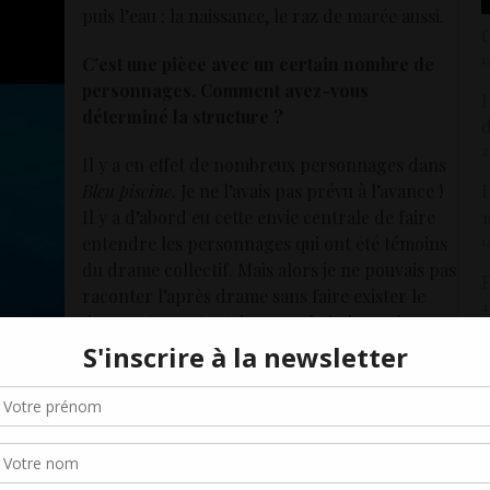
puis l’eau : la naissance, le raz de marée aussi.
C
1
C’est une pièce avec un certain nombre de
personnages. Comment avez-vous
H
déterminé la structure ?
d
2
Il y a en effet de nombreux personnages dans
L
Bleu piscine
. Je ne l’avais pas prévu à l’avance !
1
Il y a d’abord eu cette envie centrale de faire
1
entendre les personnages qui ont été témoins
du drame collectif. Mais alors je ne pouvais pas
F
raconter l’après drame sans faire exister le
4
drame et pourtant, je ne souhaitais pas le
L
décrire – il me semblait que les ressorts
6
Gérer le consentement aux cookies
émotionnels liés à l’évènement en lui-même
n’appartenaient pas au même texte. Il s’agissait
P
r offrir les meilleures expériences, nous utilisons des technologies telles que les
alors de raconter l’avant drame pour que le
2
kies pour stocker et/ou accéder aux informations des appareils. Le fait de consen
drame existe en creux.
es technologies nous permettra de traiter des données telles que le comporteme
U
navigation ou les ID uniques sur ce site. Le fait de ne pas consentir ou de retirer 