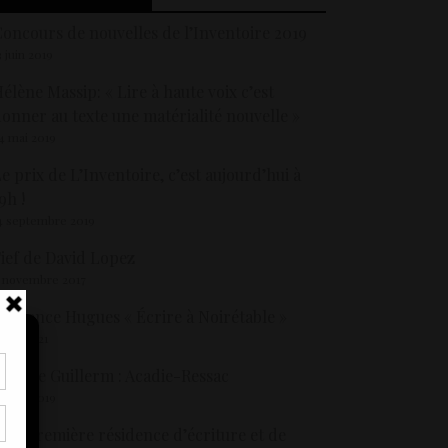
oncours de nouvelles de l’Inventoire 2019
3 juin 2019
élène Massip: « Lire à haute voix c’est
onner au texte une matérialité nouvelle »
4 mai 2019
e prix de L’Inventoire, c’est aujourd’hui à
9h !
4 septembre 2019
ief de David Lopez
 novembre 2017
aurence Hugues « Écrire à Noirétable »
 mai 2021
auline Guillerm : Acadie-Ressac
5 avril 2019
tir
nt
ne première résidence d’écriture et de
son