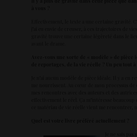
Il y a plus de gravité dans cette pièce que d
à vous ?
Effectivement, le texte a une certaine gravité. C’
j’ai eu envie de creuser, à ces trajectoires de v
gravité trouve une certaine légèreté dans le lie
avant le drame.
Avez-vous une sorte de « modèle » de pièce id
de reportages, de la vie réelle ? Un peu tout à 
Je n’ai aucun modèle de pièce idéale. Il y a en 
me nourrissent. Au cœur de mon processus de créa
mes rencontres avec des auteurs et des autrice
effectivement le réel. Ça m’intéresse beaucoup 
ce matériau de vie réelle vient me rencontrer, 
Quel est votre livre préféré actuellement ?
Je ne sais pas 