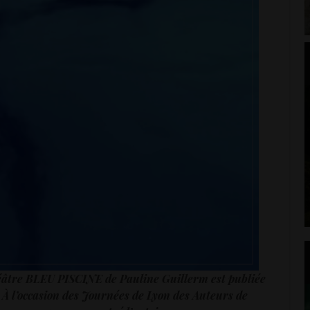
éâtre BLEU PISCINE de Pauline Guillerm est publiée
. À l’occasion des Journées de Lyon des Auteurs de