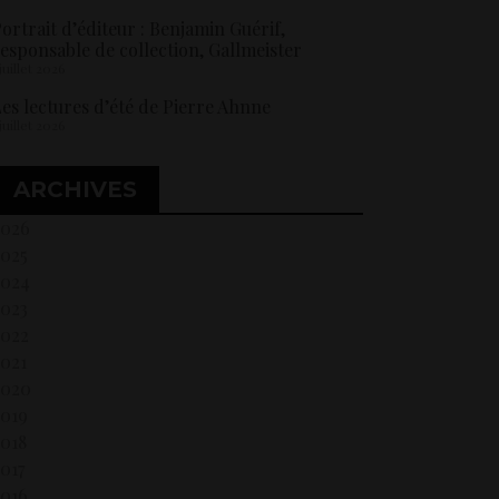
ortrait d’éditeur : Benjamin Guérif,
esponsable de collection, Gallmeister
 juillet 2026
es lectures d’été de Pierre Ahnne
 juillet 2026
ARCHIVES
2026
2025
2024
2023
2022
021
2020
2019
018
017
2016