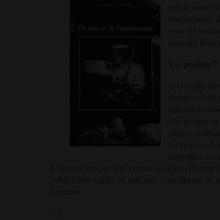
qui ne cesse d
l’impuissance
d
série de text
dans les liens
Vos projets ?
Je travaille s
dernière lors 
insertion à Mo
d’écrivains en
primo-arrivant
territoires et 
nouvelles occ
Et je poursuis les différentes créations littérair
publics très variés en tant que comédienne ou m
Écriture.
D.P.