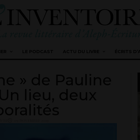
IER
LE PODCAST
ACTU DU LIVRE
ÉCRITS D’
ine » de Pauline
 Un lieu, deux
oralités
IVRE
09 NOVEMBRE 2019