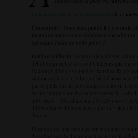
Théâtre dont la pièce est lauréate 20
La mise en voix de ce texte aura lieu
le 14 nove
L’Inventoire :
Vous avez publié il y a 6 mois
A
Bretagne après votre résidence canadienne. C
est venue l’idée de cette pièce ?
Pauline Guillerm :
Le texte
Bleu piscine
, qui ne
début du projet, il n’y avait d’ailleurs pas enco
Habitante d’un des quartiers touchés, j’ai été
victimes et leurs proches, et j’ai été aussi sensi
parce qu’ils ont eu par exemple à couvrir les évè
de me rapprocher de ces personnes-là. Loin du 
intéressée – déjà, dans ma pièce
Les amis d’Agat
différentes réalités sociales – par la trajectoir
drames.
Elles ne sont pas touchées directement et pourta
de collecte et de documentation et je suis allé