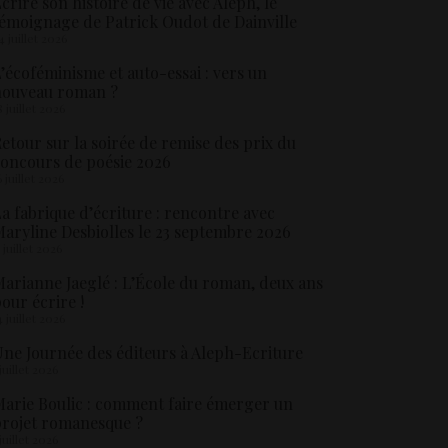
crire son histoire de vie avec Aleph, le
émoignage de Patrick Oudot de Dainville
4 juillet 2026
’écoféminisme et auto-essai : vers un
nouveau roman ?
8 juillet 2026
etour sur la soirée de remise des prix du
oncours de poésie 2026
6 juillet 2026
a fabrique d’écriture : rencontre avec
aryline Desbiolles le 23 septembre 2026
5 juillet 2026
arianne Jaeglé : L’École du roman, deux ans
our écrire !
4 juillet 2026
ne Journée des éditeurs à Aleph-Ecriture
 juillet 2026
arie Boulic : comment faire émerger un
rojet romanesque ?
 juillet 2026