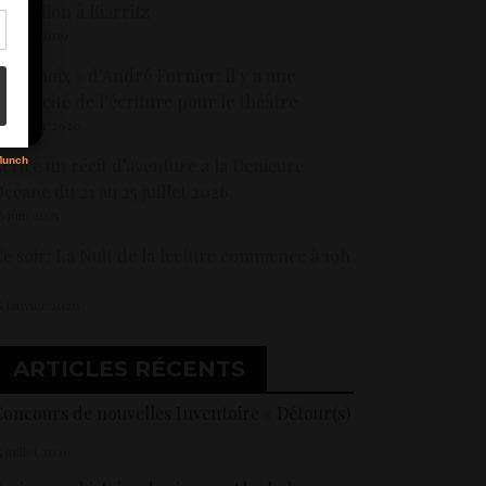
ormation à Biarritz
7 mars 2019
s
 Le choix » d’André Fornier: il y a une
pécificité de l’écriture pour le théâtre
0 janvier 2020
crire un récit d’aventure à la Demeure
céane du 21 au 25 juillet 2026
6 juin 2025
e soir: La Nuit de la lecture commence à 19h
8 janvier 2020
ARTICLES RÉCENTS
oncours de nouvelles Inventoire « Détour(s)
5 juillet 2026