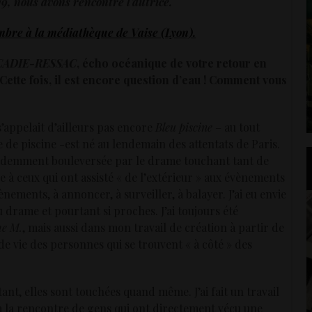
19, nous avons rencontré l’autrice.
mbre à la médiathèque de Vaise (Lyon).
CADIE-RESSAC
, écho océanique de votre retour en
ette fois, il est encore question d’eau ! Comment vous
 s’appelait d’ailleurs pas encore
Bleu piscine
– au tout
re de piscine -est né au lendemain des attentats de Paris.
 évidemment bouleversée par le drame touchant tant de
ble à ceux qui ont assisté « de l’extérieur » aux évènements
nements, à annoncer, à surveiller, à balayer. J’ai eu envie
drame et pourtant si proches. J’ai toujours été
he M.
, mais aussi dans mon travail de création à partir de
e de vie des personnes qui se trouvent « à côté » des
nt, elles sont touchées quand même. J’ai fait un travail
e à la rencontre de gens qui ont directement vécu une