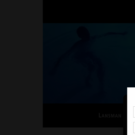
Pou
coo
à c
de 