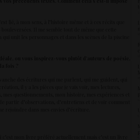
É
ans vos précédents textes. Comment cela s’est-il imposé
t
2
est lié, à mon sens, à l’histoire même et à ces récits que
L
ies bouleversées. Il me semble tout de même que cette
1
n qui unit les personnages et dans les scènes de la piscine
R
c
1
éale, ou vous inspirez-vous plutôt d’auteurs de poésie,
la fois ?
L
M
1
revanche des écritures qui me parlent, qui me guident, qui
tion, il y a les pièces que je vais voir, mes lectures,
M
p
s, mes questionnements, mon histoire, mes expériences et
1
de partir d’observations, d’entretiens et de voir comment
me rejoindre dans mes envies d’écriture.
U
5
M
p
si c’est mon livre préféré actuellement mais c’est un livre
5