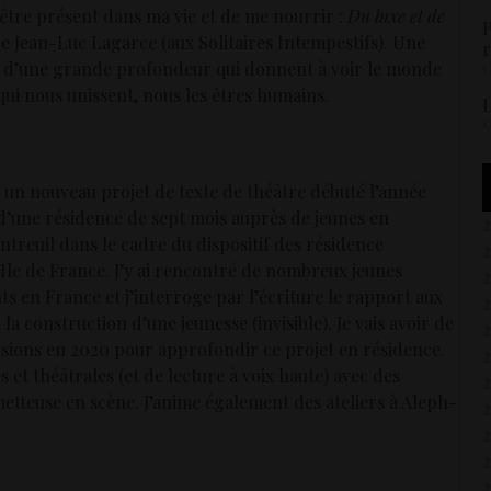
’être présent dans ma vie et de me nourrir :
Du luxe et de
P
e Jean-Luc Lagarce (aux Solitaires Intempestifs). Une
r
es d’une grande profondeur qui donnent à voir le monde
5
 qui nous unissent, nous les êtres humains.
L
1
ur un nouveau projet de texte de théâtre débuté l’année
d’une résidence de sept mois auprès de jeunes en
ntreuil dans le cadre du dispositif des résidence
 Ile de France. J’y ai rencontré de nombreux jeunes
s en France et j’interroge par l’écriture le rapport aux
à la construction d’une jeunesse (invisible). Je vais avoir de
asions en 2020 pour approfondir ce projet en résidence.
2
es et théâtrales (et de lecture à voix haute) avec des
etteuse en scène. J’anime également des ateliers à Aleph-
2
2