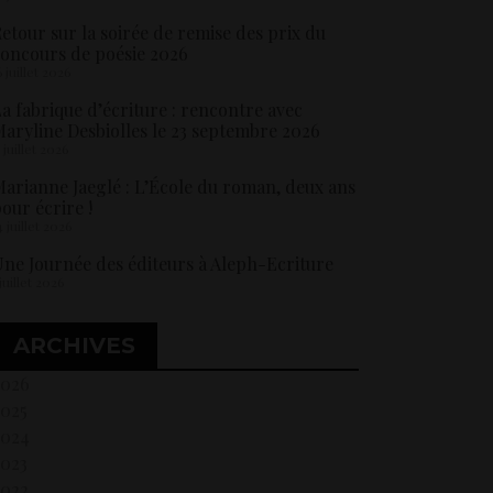
etour sur la soirée de remise des prix du
oncours de poésie 2026
6 juillet 2026
a fabrique d’écriture : rencontre avec
aryline Desbiolles le 23 septembre 2026
5 juillet 2026
arianne Jaeglé : L’École du roman, deux ans
our écrire !
4 juillet 2026
ne Journée des éditeurs à Aleph-Ecriture
 juillet 2026
ARCHIVES
2026
2025
2024
2023
2022