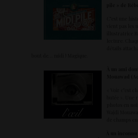
pile » de Ré
C’est une his
vient pas les
illustratrice
lecture. Chaqu
détails attach
bout de… midi ! Magique.
À un ami don
Mouawad (Act
« Voir c’est ch
butée ». Une r
photos en noir
Wajdi Mouawad
de champs en p
À un inconnu 