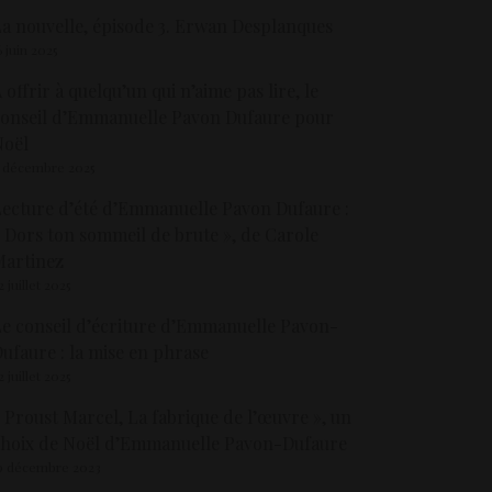
a nouvelle, épisode 3. Erwan Desplanques
6 juin 2025
 offrir à quelqu’un qui n’aime pas lire, le
onseil d’Emmanuelle Pavon Dufaure pour
Noël
 décembre 2025
ecture d’été d’Emmanuelle Pavon Dufaure :
 Dors ton sommeil de brute », de Carole
Martinez
2 juillet 2025
e conseil d’écriture d’Emmanuelle Pavon-
ufaure : la mise en phrase
2 juillet 2025
 Proust Marcel, La fabrique de l’œuvre », un
hoix de Noël d’Emmanuelle Pavon-Dufaure
9 décembre 2023