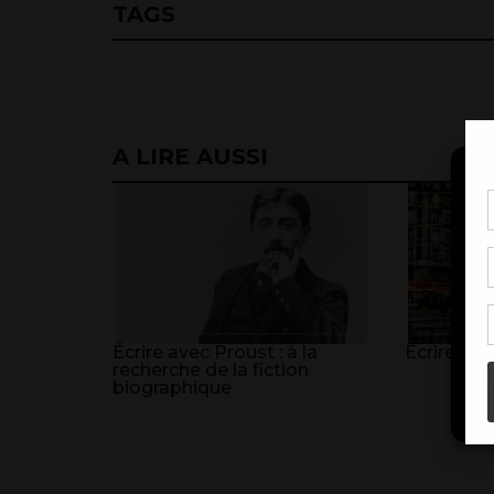
TAGS
A LIRE AUSSI
Pou
coo
à c
de 
con
Écrire avec Proust : à la
Écrire Par
recherche de la fiction
biographique