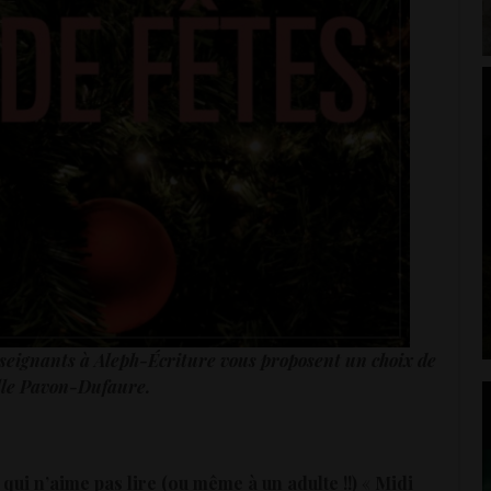
nseignants à Aleph-Écriture vous proposent un choix de
lle Pavon-Dufaure.
qui n’aime pas lire (ou même à un adulte !!)
«
Midi