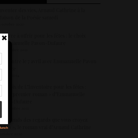
nventer des vies, Arnaud Cathrine à la
aison de la Poésie samedi
2 octobre 2020
n livre à offrir pour les fêtes : le choix
d’Emmanuelle Pavon-Dufaure
6 décembre 2021
encontre le 7 avril avec Emmanuelle Pavon
tir
Dufaure
nt
7 mars 2014
son
e choix de L’Inventoire pour les fêtes :
« Mon premier roman » d’Emmanuelle
s
Pavon-Dufaure
0 décembre 2021
 J’entends des regards que vous croyez
uets », le roman vrai d’Arnaud Cathrine
 octobre 2020