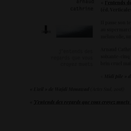
«
J’entends d
(éd. Verticale
Il passe son t
au supermarché
mélancolie, un
Arnaud Cathrin
soixante-cinq 
brin cruel ma
«
Midi pile »
« L’œil » de Wajdi Mouawad
(Actes Sud, 2018)
«
J’entends des regards que vous croyez muets