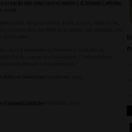
es regards que vous croyez muets » d’Arnaud Cathrine
s, 2019)
emps à voler des gens autour de lui, au parc, dans la rue,
, à retenir dans les filets de sa plume, une mimique, une
e générosité.
e, en vrai paparazzi de l’existence, écrit plus de
récits brefs, comme des instantanés. C’est parfois un
is toujours humain. Un ravissement.
 de Rébecca Dautremer
(Sarbacane, 2019).
 » d’Arnaud Cathrin
e
(Verticales, 2019)