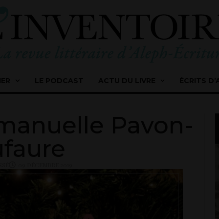
IER
LE PODCAST
ACTU DU LIVRE
ÉCRITS D’
mmanuelle Pavon-
faure
SSÉ
09 DÉCEMBRE 2019