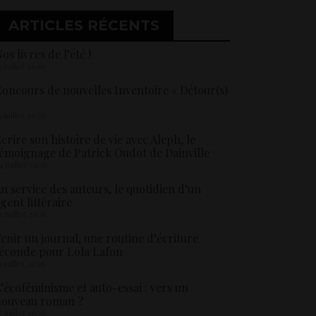
ARTICLES RÉCENTS
os livres de l’été !
5 juillet 2026
oncours de nouvelles Inventoire « Détour(s)
5 juillet 2026
crire son histoire de vie avec Aleph, le
émoignage de Patrick Oudot de Dainville
4 juillet 2026
u service des auteurs, le quotidien d’un
gent littéraire
3 juillet 2026
enir un journal, une routine d’écriture
éconde pour Lola Lafon
1 juillet 2026
’écoféminisme et auto-essai : vers un
nouveau roman ?
8 juillet 2026