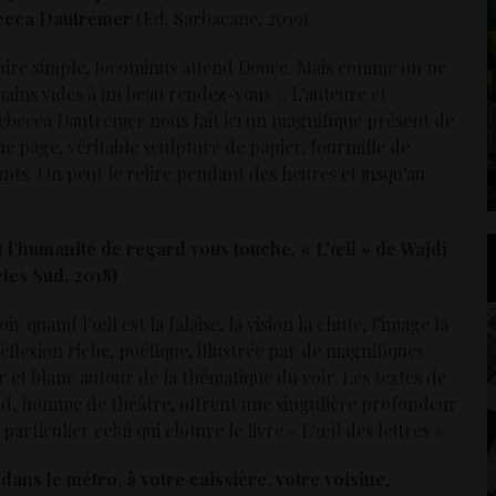
becca Dautremer
(Ed. Sarbacane, 2019).
toire simple, Jocominus attend Douce. Mais comme on ne
 mains vides à un beau rendez-vous… L’auteure et
 Rebecca Dautremer nous fait ici un magnifique présent de
e page, véritable sculpture de papier, fourmille de
ants. On peut le relire pendant des heures et jusqu’au
t l’humanité de regard vous touche
,
« L’œil » de Wajdi
es Sud, 2018)
oir quand l’œil est la falaise, la vision la chute, l’image la
éflexion riche, poétique, illustrée par de magnifiques
 et blanc autour de la thématique du voir. Les textes de
, homme de théâtre, offrent une singulière profondeur
articulier celui qui clôture le livre « L’œil des lettres ».
dans le métro, à votre caissière, votre voisine
,