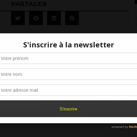
PARTAGER
I
M
1
U
Gérer le consentement aux cookies
1
« Un crabe dans la bouche »,
Mario Chioini
R
r offrir les meilleures expériences, nous utilisons des technologies telles que les
kies pour stocker et/ou accéder aux informations des appareils. Le fait de consen
es technologies nous permettra de traiter des données telles que le comporteme
2
navigation ou les ID uniques sur ce site. Le fait de ne pas consentir ou de retirer 
sentement peut avoir un effet négatif sur certaines caractéristiques et fonctions.
L
is avec Julia Perrin
Accepter
Refuser
Voir les préférence
2
Politique de cookies
«
m
1