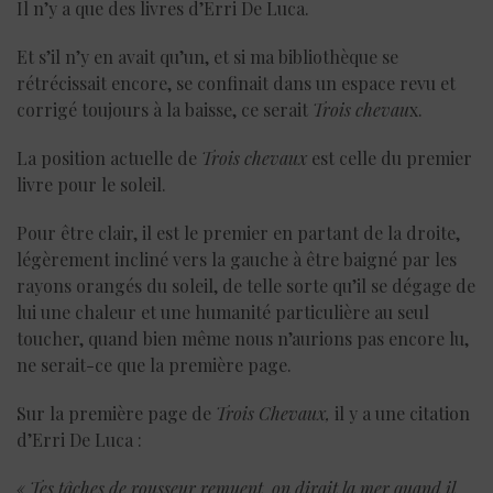
Il n’y a que des livres d’Erri De Luca.
Et s’il n’y en avait qu’un, et si ma bibliothèque se
rétrécissait encore, se confinait dans un espace revu et
corrigé toujours à la baisse, ce serait
Trois chevau
x.
La position actuelle de
Trois chevaux
est celle du premier
livre pour le soleil.
Pour être clair, il est le premier en partant de la droite,
légèrement incliné vers la gauche à être baigné par les
rayons orangés du soleil, de telle sorte qu’il se dégage de
lui une chaleur et une humanité particulière au seul
toucher, quand bien même nous n’aurions pas encore lu,
ne serait-ce que la première page.
Sur la première page de
Trois Chevaux,
il y a une citation
d’Erri De Luca :
« Tes tâches de rousseur remuent, on dirait la mer quand il