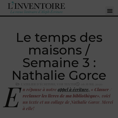
Le temps des
maisons /
Semaine 3 :
Nathalie Gorce
E
L'ATELIER D'ÉCRITURE
,
VOS TEXTES
06 AVRIL 2020
n réponse à notre
appel à écriture,
«
Classer /
reclasser les livres de ma bibliothèque
», voici
un texte et un collage de Nathalie Gorce
.
Merci
à elle!