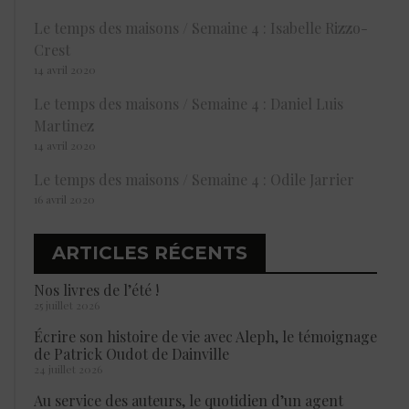
Le temps des maisons / Semaine 4 : Isabelle Rizzo-
Crest
14 avril 2020
Le temps des maisons / Semaine 4 : Daniel Luis
Martinez
14 avril 2020
Le temps des maisons / Semaine 4 : Odile Jarrier
16 avril 2020
ARTICLES RÉCENTS
Nos livres de l’été !
25 juillet 2026
Écrire son histoire de vie avec Aleph, le témoignage
de Patrick Oudot de Dainville
24 juillet 2026
Au service des auteurs, le quotidien d’un agent