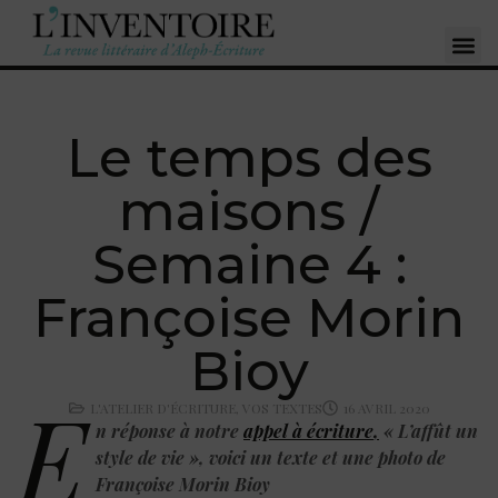
Le temps des
maisons /
Semaine 4 :
Françoise Morin
Bioy
E
L'ATELIER D'ÉCRITURE
,
VOS TEXTES
16 AVRIL 2020
n réponse à notre
appel à écriture
,
« L’affût un
style de vie », voici un texte et une photo de
Françoise Morin Bioy