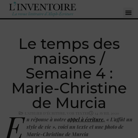
Le temps des
maisons /
Semaine 4 :
Marie-Christine
de Murcia
E
L'ATELIER D'ÉCRITURE
,
VOS TEXTES
14 AVRIL 2020
n réponse à notre
appel à écriture
,
« L’affût un
style de vie », voici un texte et une photo de
Marie-Christine de Murcia