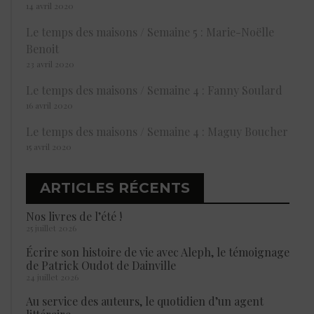
14 avril 2020
Le temps des maisons / Semaine 5 : Marie-Noëlle
Benoit
23 avril 2020
Le temps des maisons / Semaine 4 : Fanny Soulard
16 avril 2020
Le temps des maisons / Semaine 4 : Maguy Boucher
15 avril 2020
ARTICLES RÉCENTS
Nos livres de l’été !
25 juillet 2026
Écrire son histoire de vie avec Aleph, le témoignage
de Patrick Oudot de Dainville
24 juillet 2026
Au service des auteurs, le quotidien d’un agent