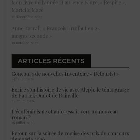
Mon livre de l’année : Laurence Faure, « Respire »,
Marielle Macé
12 décembre 2023
Anne Terral : « François Truffaut en 24
images/seconde »
19 octobre 2022
ARTICLES RÉCENTS
Concours de nouvelles Inventoire « Détour(s) »
25 juillet 2026
Écrire son histoire de vie avec Aleph, le témoignage
de Patrick Oudot de Dainville
24 juillet 2026
L’écoféminisme et auto-essai : vers un nouveau
roman ?
18 juillet 2026
Retour sur la soirée de remise des prix du concours
de poésie 2026