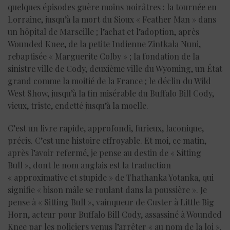
quelques épisodes guère moins noirâtres : la tournée en
Lorraine, jusqu’à la mort du Sioux « Feather Man » dans
un hôpital de Marseille ; l’achat et l’adoption, après
Wounded Knee, de la petite Indienne Zintkala Nuni,
rebaptisée « Marguerite Colby » ; la fondation de la
sinistre ville de Cody, deuxième ville du Wyoming, un État
grand comme la moitié de la France ; le déclin du Wild
West Show, jusqu’à la fin misérable du Buffalo Bill Cody,
vieux, triste, endetté jusqu’à la moelle.
C’est un livre rapide, approfondi, furieux, laconique,
précis. C’est une histoire effroyable. Et moi, ce matin,
après l’avoir refermé, je pense au destin de « Sitting
Bull », dont le nom anglais est la traduction
« approximative et stupide » de Thathanka Yotanka, qui
signifie « bison mâle se roulant dans la poussière ». Je
pense à « Sitting Bull », vainqueur de Custer à Little Big
Horn, acteur pour Buffalo Bill Cody, assassiné à Wounded
Knee par les policiers venus l’arrêter « au nom de la loi ».