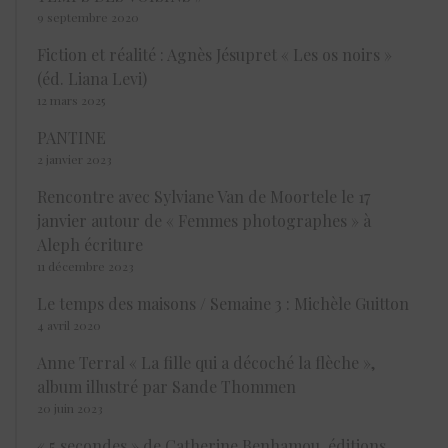
9 septembre 2020
Fiction et réalité : Agnès Jésupret « Les os noirs »
(éd. Liana Levi)
12 mars 2025
PANTINE
2 janvier 2023
Rencontre avec Sylviane Van de Moortele le 17
janvier autour de « Femmes photographes » à
Aleph écriture
11 décembre 2023
Le temps des maisons / Semaine 3 : Michèle Guitton
4 avril 2020
Anne Terral « La fille qui a décoché la flèche »,
album illustré par Sande Thommen
20 juin 2023
« 5 secondes » de Catherine Benhamou, éditions