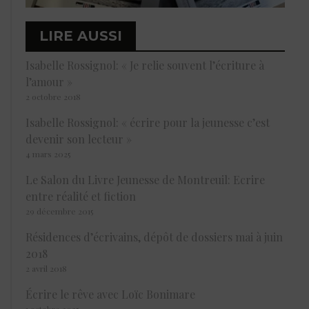
LIRE AUSSI
Isabelle Rossignol: « Je relie souvent l’écriture à
l’amour »
2 octobre 2018
Isabelle Rossignol: « écrire pour la jeunesse c’est
devenir son lecteur »
4 mars 2025
Le Salon du Livre Jeunesse de Montreuil: Ecrire
entre réalité et fiction
29 décembre 2015
Résidences d’écrivains, dépôt de dossiers mai à juin
2018
2 avril 2018
Écrire le rêve avec Loïc Bonimare
1 octobre 2025