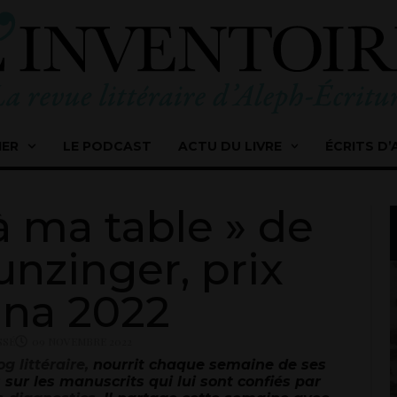
IER
LE PODCAST
ACTU DU LIVRE
ÉCRITS D’
à ma table » de
nzinger, prix
na 2022
SSÉ
09 NOVEMBRE 2022
og littéraire,
nourrit chaque semaine de ses
 sur les manuscrits qui lui sont confiés par