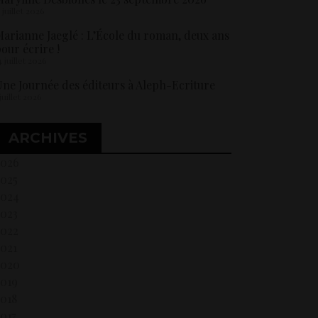
5 juillet 2026
arianne Jaeglé : L’École du roman, deux ans
our écrire !
4 juillet 2026
ne Journée des éditeurs à Aleph-Ecriture
 juillet 2026
ARCHIVES
2026
2025
2024
2023
2022
021
2020
2019
018
017