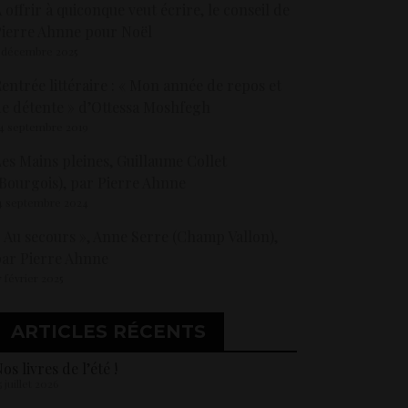
 offrir à quiconque veut écrire, le conseil de
ierre Ahnne pour Noël
 décembre 2025
entrée littéraire : « Mon année de repos et
e détente » d’Ottessa Moshfegh
4 septembre 2019
es Mains pleines, Guillaume Collet
Bourgois), par Pierre Ahnne
4 septembre 2024
 Au secours », Anne Serre (Champ Vallon),
ar Pierre Ahnne
7 février 2025
ARTICLES RÉCENTS
os livres de l’été !
5 juillet 2026