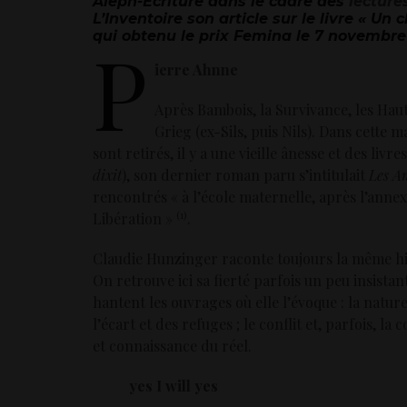
Aleph-Écriture dans le cadre des
lecture
L’Inventoire son article sur le livre « Un
qui obtenu le prix Femina le 7 novembre 
P
ierre Ahnne
Après Bambois, la Survivance, les Hau
Grieg (ex-Sils, puis Nils). Dans cette 
sont retirés, il y a une vieille ânesse et des livre
dixit
), son dernier roman paru s’intitulait
Les A
rencontrés « à l’école maternelle, après l’annexi
(1)
Libération »
.
Claudie Hunzinger raconte toujours la même hist
On retrouve ici sa fierté parfois un peu insistan
hantent les ouvrages où elle l’évoque : la nature,
l’écart et des refuges ; le conflit et, parfois, 
et connaissance du réel.
yes I will yes