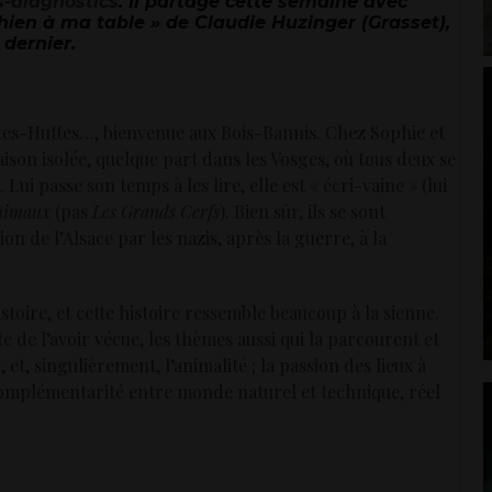
s-diagnostics
. Il partage cette semaine avec
 chien à ma table » de Claudie Huzinger (Grasset),
dernier.
tes-Huttes…, bienvenue aux Bois-Bannis. Chez Sophie et
maison isolée, quelque part dans les Vosges, où tous deux se
s. Lui passe son temps à les lire, elle est « écri-vaine » (lui
nimaux
(pas
Les Grands Cerfs
). Bien sûr, ils se sont
on de l’Alsace par les nazis, après la guerre, à la
oire, et cette histoire ressemble beaucoup à la sienne.
te de l’avoir vécue, les thèmes aussi qui la parcourent et
 et, singulièrement, l’animalité ; la passion des lieux à
la complémentarité entre monde naturel et technique, réel