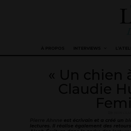
À PROPOS
INTERVIEWS
L’ATEL
« Un chien 
Claudie Hu
Femi
NON CLA
Pierre Ahnne
est écrivain et a créé un
bl
lectures. Il réalise également des retours