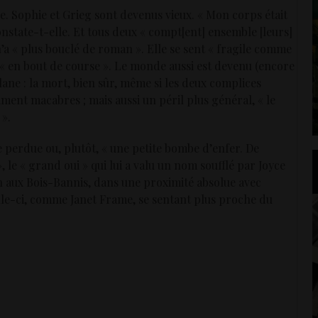
e. Sophie et Grieg sont devenus vieux. « Mon corps était
onstate-t-elle. Et tous deux « compt[ent] ensemble [leurs]
n’a « plus bouclé de roman ». Elle se sent « fragile comme
e, « en bout de course ». Le monde aussi est devenu (encore
lane : la mort, bien sûr, même si les deux complices
ment macabres ; mais aussi un péril plus général, « le
 ».
 perdue ou, plutôt, « une petite bombe d’enfer. De
», le « grand oui » qui lui a valu un nom soufflé par Joyce
an aux Bois-Bannis, dans une proximité absolue avec
elle-ci, comme Janet Frame, se sentant plus proche du