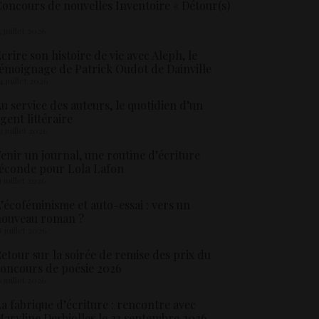
oncours de nouvelles Inventoire « Détour(s)
5 juillet 2026
crire son histoire de vie avec Aleph, le
émoignage de Patrick Oudot de Dainville
4 juillet 2026
u service des auteurs, le quotidien d’un
gent littéraire
3 juillet 2026
enir un journal, une routine d’écriture
éconde pour Lola Lafon
1 juillet 2026
’écoféminisme et auto-essai : vers un
nouveau roman ?
8 juillet 2026
etour sur la soirée de remise des prix du
oncours de poésie 2026
6 juillet 2026
a fabrique d’écriture : rencontre avec
aryline Desbiolles le 23 septembre 2026