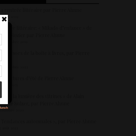
a rentrée littéraire par Pierre Ahnne
4 août 2022
entrée littéraire: « Mikado d’enfance » de
illes Rozier par Pierre Ahnne
 septembre 2019
tir
es trésors de la boîte à livres, par Pierre
nt
son
Ahnne
4 décembre 2023
es lectures d’été de Pierre Ahnne
s
 juillet 2025
 Sous la lumière des vitrines » de Alain
laude Sulzer, par Pierre Ahnne
1 octobre 2020
 Tendances automnales », par Pierre Ahnne
7 août 2023