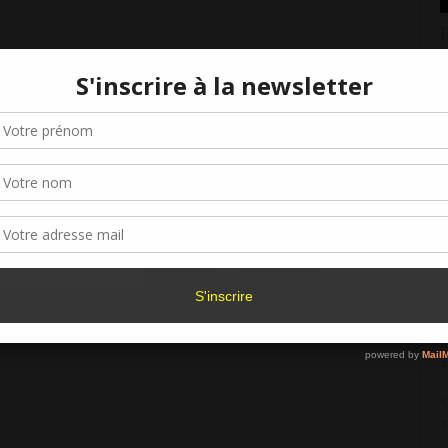
L
2
R
Gérer le consentement aux cookies
G
9
r offrir les meilleures expériences, nous utilisons des technologies telles que les
kies pour stocker et/ou accéder aux informations des appareils. Le fait de consen
L
es technologies nous permettra de traiter des données telles que le comporteme
navigation ou les ID uniques sur ce site. Le fait de ne pas consentir ou de retirer 
sentement peut avoir un effet négatif sur certaines caractéristiques et fonctions.
1
L
Accepter
Refuser
Voir les préférence
7
Politique de cookies
«
C
2
«
2