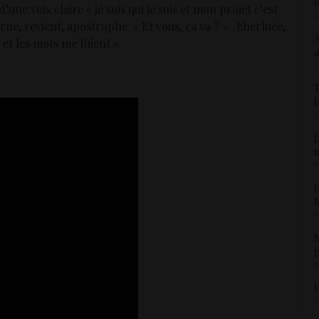
t
d’une voix claire « je suis qui je suis et mon projet c’est
2
urne, revient, apostrophe « Et vous, ça va ? ». Eberluée,
A
 et les mots me fuient ».
a
2
T
f
2
L
1
L
M
1
M
p
1
U
5