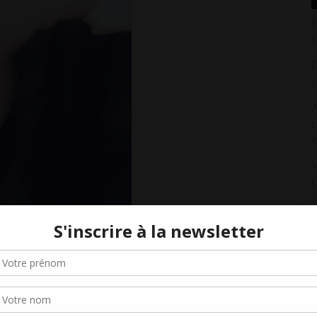
E
1
3
A
r
2
V
C
2
«
5
Gérer le consentement aux cookies
M
r offrir les meilleures expériences, nous utilisons des technologies telles que les
1
kies pour stocker et/ou accéder aux informations des appareils. Le fait de consen
es technologies nous permettra de traiter des données telles que le comporteme
V
navigation ou les ID uniques sur ce site. Le fait de ne pas consentir ou de retirer 