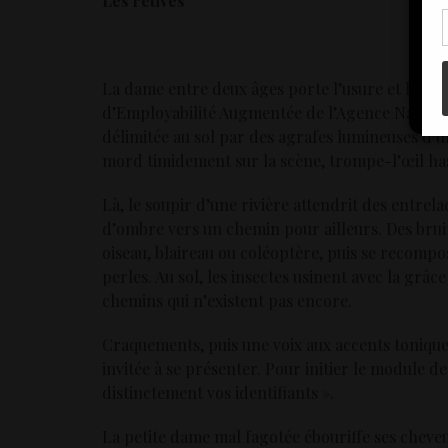
Les rétives
con
La dame entre deux âges porte l’usure et le nu
d’Employabilité Augmentée de l’Agence Nationale
délimitée au sol par des agrafes lumineuses d’un
mord timidement sur la scène, trompe-l’œil hasar
Là, le soupir d’une rivière attendrit des entrela
d’ombre vers un chemin pour ailleurs. Des bruit
oiseau, blaireau ou coléoptère, puis se recompos
perles. Au sol, les insectes usinent avec la grâc
chemins qui n’existent pas encore.
Craquements, puis une voix aux accents toniques
invitée à se présenter. Pour initier le module 
distinctement vos identifiants ».
La petite dame mal fagotée ébouriffe ses cheve