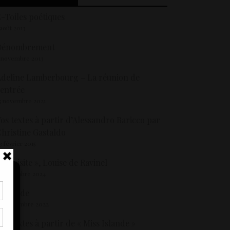
-Toiles poétiques
 août 2013
Dénombrement
 novembre 2013
deline Lamberbourg – La réunion de
entrée
5 novembre 2021
os textes à partir d’Alessandro Baricco par
hristine Gastaldo
3 février 2015
 La visite », Louise de Ravinel
 septembre 2024
athilde
2 septembre 2022
tir
nt
os textes à partir de « Miss Islande »
son