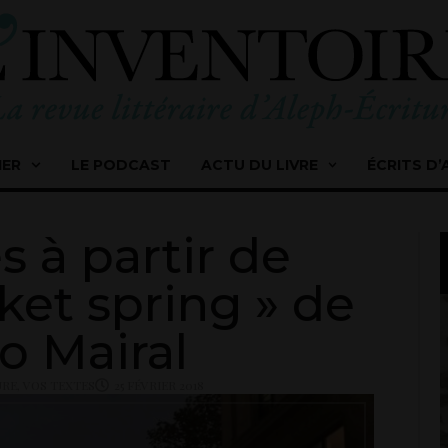
IER
LE PODCAST
ACTU DU LIVRE
ÉCRITS D’
s à partir de
et spring » de
o Mairal
URE
,
VOS TEXTES
25 FÉVRIER 2018