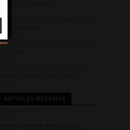
’Audur Ava Olafsdottir (1/3)
 juin 2020
s
oëlle Vittone « La rose et la violette », Nicole
uzuki « L’ascenseur »
5 novembre 2023
crire à partir de « Supermarket spring » de
edro Mairal
 février 2018
os textes: à propos de « Sauf les fleurs » de
icolas Clément par Françoise Durif
0 juin 2014
ARTICLES RÉCENTS
os livres de l’été !
5 juillet 2026
crire son histoire de vie avec Aleph, le