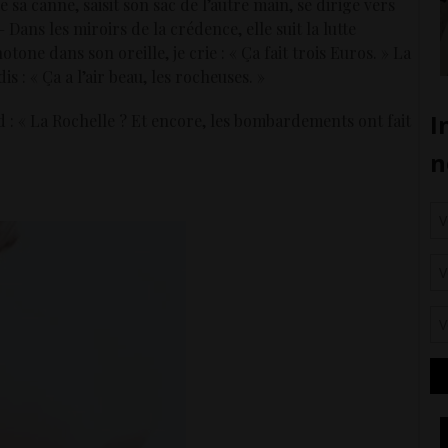
sa canne, saisit son sac de l’autre main, se dirige vers
ans les miroirs de la crédence, elle suit la lutte
tone dans son oreille, je crie : « Ça fait trois Euros. » La
s : « Ça a l’air beau, les rocheuses. »
nd : « La Rochelle ? Et encore, les bombardements ont fait