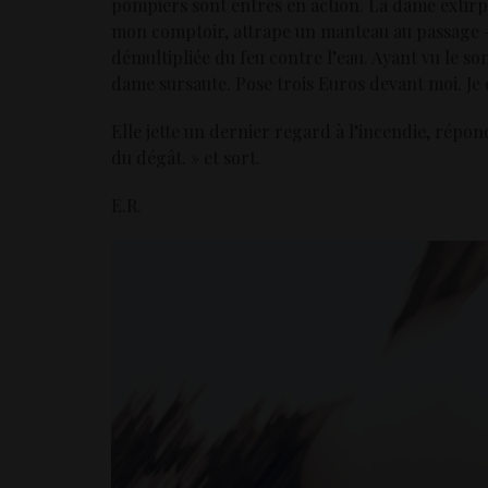
pompiers sont entrés en action. La dame extirpe 
mon comptoir, attrape un manteau au passage – D
démultipliée du feu contre l’eau. Ayant vu le sono
dame sursaute. Pose trois Euros devant moi. Je di
Elle jette un dernier regard à l’incendie, répo
du dégât. » et sort.
E.R.