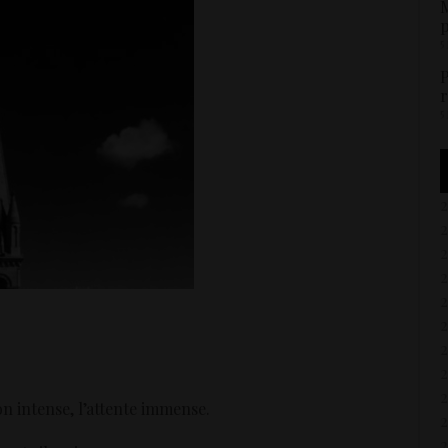
M
p
5
P
r
5
2
2
on intense, l’attente immense.
2