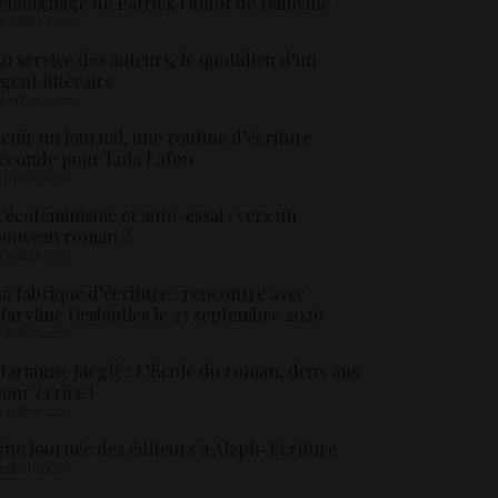
émoignage de Patrick Oudot de Dainville
4 juillet 2026
u service des auteurs, le quotidien d’un
gent littéraire
3 juillet 2026
enir un journal, une routine d’écriture
éconde pour Lola Lafon
1 juillet 2026
’écoféminisme et auto-essai : vers un
nouveau roman ?
8 juillet 2026
a fabrique d’écriture : rencontre avec
aryline Desbiolles le 23 septembre 2026
5 juillet 2026
arianne Jaeglé : L’École du roman, deux ans
our écrire !
4 juillet 2026
ne Journée des éditeurs à Aleph-Ecriture
 juillet 2026