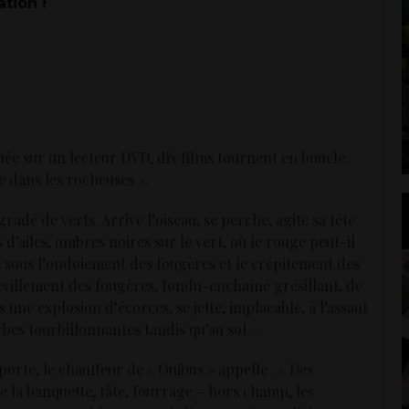
tion !
ée sur un lecteur DVD, dix films tournent en boucle.
e dans les rocheuses ».
adé de verts. Arrive l’oiseau, se perche, agite sa tête
 d’ailes, ombres noires sur le vert, où le rouge peut-il
lé sous l’ondoie­ment des fougères et le crépitement des
e­ville­ment des fougères, fondu-enchaîné grésillant, de
s une explosion d’écorces, se jette, implacable, à l’assaut
erbes tourbillonnantes tandis qu’au sol…
porte, le chauffeur de « Ouibus » appelle : « Des
 la banquette, tâte, fourrage – hors champ, les