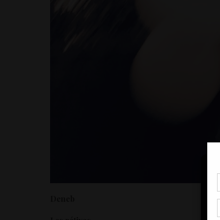
Pou
coo
Deneb
à c
de 