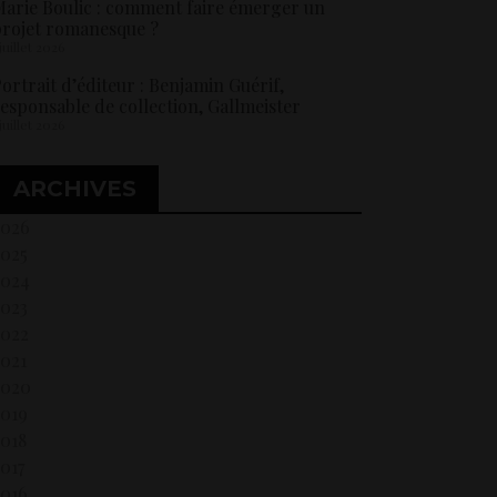
arie Boulic : comment faire émerger un
rojet romanesque ?
 juillet 2026
ortrait d’éditeur : Benjamin Guérif,
esponsable de collection, Gallmeister
 juillet 2026
ARCHIVES
2026
2025
2024
2023
2022
021
2020
2019
018
017
2016