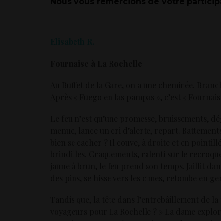
Nous vous remercions de votre participa
Elisabeth R.
Fournaise à La Rochelle
Au Buffet de la Gare, on a une cheminée. Branch
Après « Fuego en las pampas », c’est « Fournais
Le feu n’est qu’une promesse, bruissements, dégr
menue, lance un cri d’alerte, repart. Battements
bien se cacher ? Il couve, à droite et en pointil
brindilles. Craquements, ralenti sur le recroqu
jaune à brun, le feu prend son temps. Jaillit dan
des pins, se hisse vers les cimes, retombe en g
Tandis que, la tête dans l’entrebâillement de la 
voyageurs pour La Rochelle ? » La dame explore