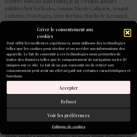
écriture souvent sans relief), je lis certains auteurs
publiés chez Verticales, comme Nicole Caligaris, Arnaud
Cathrine, Yves Pagès, Arno Bertina, Maylis de Kerangal
ou… Jane Sautière.
Gérer le consentement aux
cookies
Dans son écriture, j’aime le regard, intraitable, celui qui
Pour offrir les meilleures expériences, nous utilisons des technologies
ausculte l’architecture et l’intime, le global et le détail.
telles que les cookies pour stocker et/ou accéder aux informations des
J’aime le travail de la langue aussi, celui des blocs et des
appareils. Le fait de consentir à ces technologies nous permettra de
blancs, analogue à celui de nos vies contemporaines. Ici,
traiter des données telles que le comportement de navigation ou les ID
uniques sur ce site. Le fait de ne pas consentir ou de retirer son
la « causalité séquentielle » chère aux romanciers du XIXe
consentement peut avoir un effet négatif sur certaines caractéristiques et
siècle semble effacée au profit de dynamiques
fonctions.
moléculaires, sautant sans crier gare d’une trajectoire à
Accepter
une autre, via des déchirures (le travail, les amours, les
accidents) et des reprises, voire des stations, au sens
Refuser
christique du terme. La vie, quoi, et ses « transports »
mais celle et ceux d’aujourd’hui.
Voir les préférences
A.A?
Politique de cookies
Alain André a pris l’initiative de créer Aleph-Écriture en