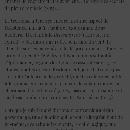
enfants. Je regrette de les avoir eus. / Ce sont des secrets
de pierre tombale (p. 55). »
Le troisième interroge encore un autre aspect de
l’existence, puisqu’il s’agit de l’exploration de sa
penderie. Il est intitulé
Dressing
(2013). En voici un
extrait : « Raconter une robe, poursuite du vent. Je
cherche sur les marchés celle-là qui contiendra tous les
cieux et soleil de l’été, les petits martinets sifflant à
s’époumoner, le goût des figues grasses de sucre, les
étoiles filantes du soir. Évidemment, je ne la trouve pas.
Ne sont d’ailleurs belles, cet été, que les robes des petites
filles, dans leur fraîcheur parfaite, le volant simple, col
et emmanchures bien dégagés, laissant au cou souple et
aux bras ronds toute leur suavité. Tant mieux (p. 37).
Lorsque je suis fatigué du roman conventionnel (un
personnage, une situation qui le pousse jusqu’au bout de
lui-même, des rebondissements, la colle logique, une