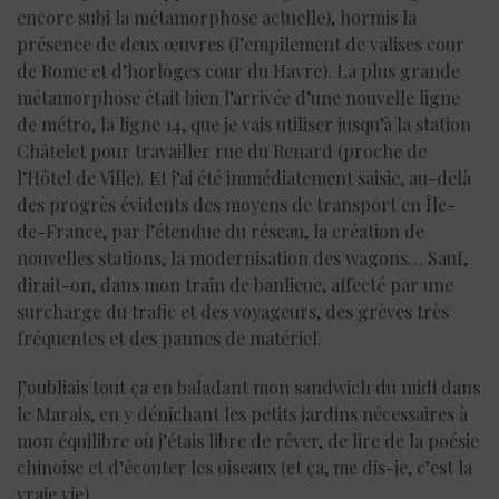
encore subi la métamorphose actuelle), hormis la
présence de deux œuvres (l’empilement de valises cour
de Rome et d’horloges cour du Havre). La plus grande
métamorphose était bien l’arrivée d’une nouvelle ligne
de métro, la ligne 14, que je vais utiliser jusqu’à la station
Châtelet pour travailler rue du Renard (proche de
l’Hôtel de Ville). Et j’ai été immédiatement saisie, au-delà
des progrès évidents des moyens de transport en Île-
de-France, par l’étendue du réseau, la création de
nouvelles stations, la modernisation des wagons… Sauf,
dirait-on, dans mon train de banlieue, affecté par une
surcharge du trafic et des voyageurs, des grèves très
fréquentes et des pannes de matériel.
J’oubliais tout ça en baladant mon sandwich du midi dans
le Marais, en y dénichant les petits jardins nécessaires à
mon équilibre où j’étais libre de rêver, de lire de la poésie
chinoise et d’écouter les oiseaux (et ça, me dis-je, c’est la
vraie vie).