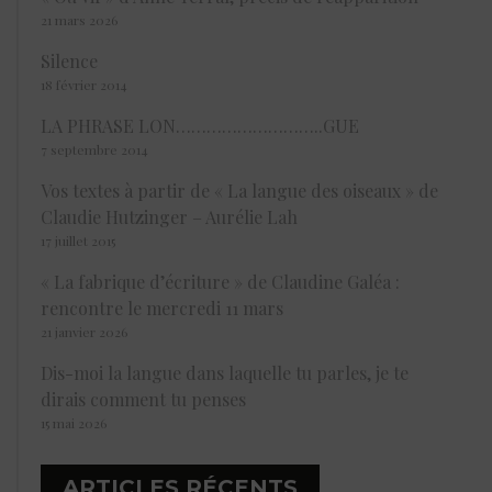
21 mars 2026
Silence
18 février 2014
LA PHRASE LON………………………..GUE
7 septembre 2014
Vos textes à partir de « La langue des oiseaux » de
Claudie Hutzinger – Aurélie Lah
17 juillet 2015
« La fabrique d’écriture » de Claudine Galéa :
rencontre le mercredi 11 mars
21 janvier 2026
Dis-moi la langue dans laquelle tu parles, je te
dirais comment tu penses
15 mai 2026
ARTICLES RÉCENTS