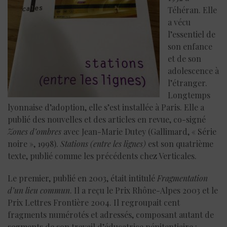
Téhéran. Elle
a vécu
l’essentiel de
son enfance
et de son
adolescence à
l’étranger.
Longtemps
lyonnaise d’adoption, elle s’est installée à Paris. Elle a
publié des nouvelles et des articles en revue, co-signé
Zones d’ombres
avec Jean-Marie Dutey (Gallimard, « Série
noire », 1998).
Stations (entre les lignes)
est son quatrième
texte, publié comme les précédents chez Verticales.
Le premier, publié en 2003, était intitulé
Fragmentation
d’un lieu commun
. Il a reçu le Prix Rhône-Alpes 2003 et le
Prix Lettres Frontière 2004. Il regroupait cent
fragments numérotés et adressés, composant autant de
segments de son travail d’éducatrice pénitentiaire :