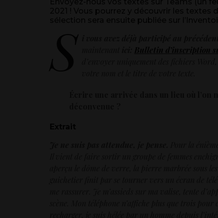
Envoyez-nous vos textes sur Teams (un feu
2021 ! Vous pourrez y découvrir les textes 
sélection sera ensuite publiée sur l’Inventoi
S
i vous avez déjà participé au précédent
maintenant
ici:
Bulletin d’inscription s
d’envoyer uniquement des fichiers Word, c
votre nom et le titre de votre texte.
Écrire une arrivée dans un lieu où l’on 
déconvenue ?
Extrait
Je ne suis pas attendue, je pense.
Pour la énième 
Il vient de faire sortir un groupe de femmes enchigno
aperçu le dôme de verre, la pierre marbrée sous les 
guichetier finit par se tourner vers un écran de tél
me rassurer. Je m’assieds sur ma valise, tente d’a
scène. Mon téléphone n’affiche plus que trois pour 
recharger, je suis hélée par un homme depuis l’intér