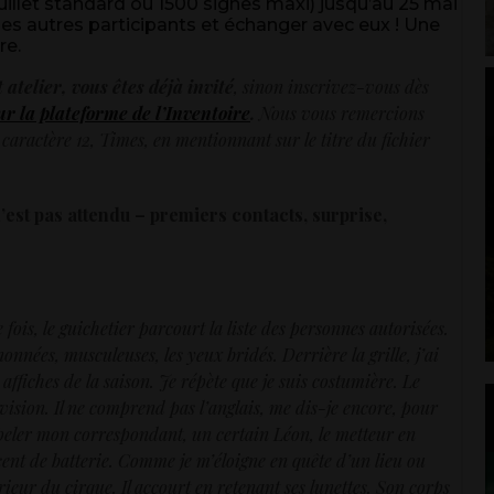
illet standard ou 1500 signes maxi) jusqu’au 25 mai
des autres participants et échanger avec eux ! Une
re.
 atelier, vous êtes déjà invité
, sinon inscrivez-vous dès
ur la plateforme de l’Inventoire
.
Nous vous remercions
aractère 12, Times, en mentionnant sur le titre du fichier
n’est pas attendu – premiers contacts, surprise,
fois, le guichetier parcourt la liste des personnes autorisées.
nnées, musculeuses, les yeux bridés. Derrière la grille, j’ai
affiches de la saison. Je répète que je suis costumière. Le
évision. Il ne comprend pas l’anglais, me dis-je encore, pour
ppeler mon correspondant, un certain Léon, le metteur en
cent de batterie. Comme je m’éloigne en quête d’un lieu ou
ieur du cirque. Il accourt en retenant ses lunettes. Son corps