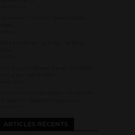
9 décembre 2022
 La Géante », Laurence Vilaine (éditions
Zulma)
8 juillet 2023
crire à partir de « La Plage » de Marie
Nimier
5 février 2017
réer des personnages, travailler la matière
u récit avec Valérie Mello
9 janvier 2026
os textes à partir du roman « Les billes du
achinko » d’Elisa Shua Dusapin (1/2)
 novembre 2018
ARTICLES RÉCENTS