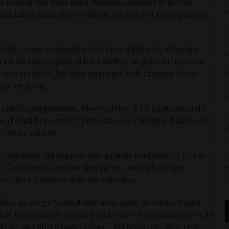
la talentueuse Elisa Shua Dusapin, emmène le lecteur
1
sentation mais du côté décor, coulisses et conception et
«
thalie, jeune costumière tout juste diplômée, débarque
1
n fin de saison, pour aider à mettre au point un nouveau
E
 une acrobate, les deux porteurs de la fameuse barre
teur en scène.
1
ciselée, surprenante, observatrice, il est ici question de
C
s, d’équilibres entre 5 personnages à la fois solitaires et
d
re russe est une
1
le, exigeante, qui suppose une grande confiance, il y va de
V
ate. Cette barre, comme singulière « métaphore des
P
 », livre l’auteure dans un entretien,
6
estion de corps ! Sans doute mon passé de mime et mon
fois très curieuse et très proche de ces personnages et de
nds de mes fibres musculaires …J’ai beaucoup aimé cette