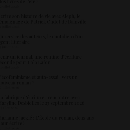
os livres de l’été !
5 juillet 2026
crire son histoire de vie avec Aleph, le
émoignage de Patrick Oudot de Dainville
4 juillet 2026
u service des auteurs, le quotidien d’un
gent littéraire
3 juillet 2026
enir un journal, une routine d’écriture
éconde pour Lola Lafon
1 juillet 2026
’écoféminisme et auto-essai : vers un
nouveau roman ?
8 juillet 2026
a fabrique d’écriture : rencontre avec
aryline Desbiolles le 23 septembre 2026
5 juillet 2026
arianne Jaeglé : L’École du roman, deux ans
our écrire !
4 juillet 2026