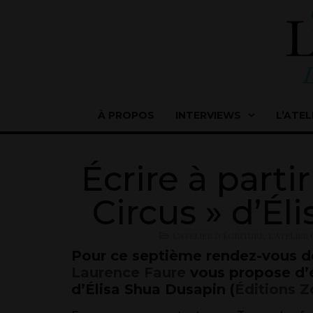
À PROPOS
INTERVIEWS
L’ATEL
Écrire à parti
Circus » d’Él
L'ATELIER D'ÉCRITURE
,
L'ATELIER
Pour ce septième rendez-vous 
Laurence Faure
vous propose d’éc
d’Élisa Shua Dusapin (
Éditions Z