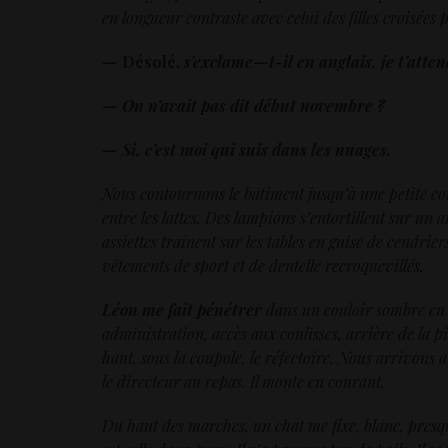
en longueur contraste avec celui des filles croisées p
—
Désolé,
s
’exclame—t-il en anglais, je t’atte
— On n’avait pas dit début novembre ?
— Si, c’est moi qui suis dans les nuages.
Nous contournons le bâtiment jusqu’à une petite co
entre les lattes. Des lampions s’entortillent sur un
assiettes traînent sur les tables en guise de cendrie
vêtements de sport et de dentelle recroquevillés.
Léon me fait pénétrer
dans un couloir sombre en a
administration, accès aux coulisses, arrière de la p
haut, sous la coupole, le réfectoire. Nous arrivons a
le directeur au repas. Il monte en courant.
Du haut des marches, un chat me fixe, blanc, presqu