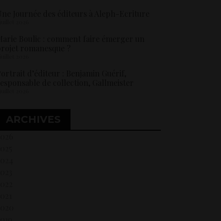
ne Journée des éditeurs à Aleph-Ecriture
 juillet 2026
arie Boulic : comment faire émerger un
rojet romanesque ?
 juillet 2026
ortrait d’éditeur : Benjamin Guérif,
esponsable de collection, Gallmeister
 juillet 2026
ARCHIVES
2026
2025
2024
2023
2022
021
2020
2019