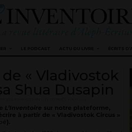
IER
LE PODCAST
ACTU DU LIVRE
ÉCRITS D’
r de « Vladivostok
isa Shua Dusapin
 OUVERT
,
PROPOSITIONS D'ÉCRITURE
17 MAI 2021
de
L’Inventoire
sur notre plateforme,
rire à partir de « Vladivostok Circus »
oé
).