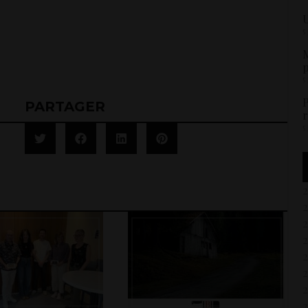
U
5
M
p
5
P
PARTAGER
r
5
2