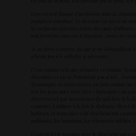
est celle de sa peau. Il n’a presque pas de poils. Il
Léon revient flanqué d’un homme dans la cinquanta
traduit en simultané. Le directeur est navré du mal
ne va pas me renvoyer si loin chez moi, d’ailleurs c
seul problème concerne le logement : toutes les cha
Je me force à sourire, dis que je me débrouillerai. L
n’hésite pas à le solliciter si nécessaire.
C’est comme cela que démarre ce roman : la je
décembre et on ne l’attendait pas si tôt… Formi
dynamique, en mouvement, un peu comme un trave
par les gens qui y sont (des « figurants » au gui
directeur) et par les volumes (le guichet, le hal
coupole), à utiliser à la fois le dialogue direct (
indirect, et nous faire voir des éléments comme
palissade, les lampions, les vêtements oubliés..).
L’extrait ici se termine avec le directeur qui a 