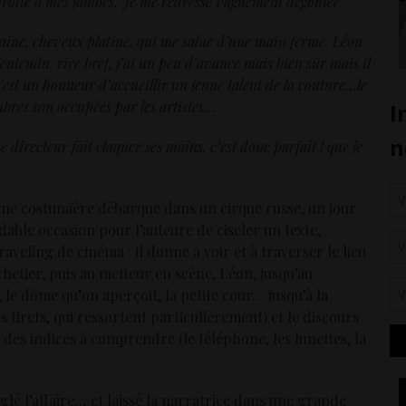
 se frotte à mes jambes. Je me redresse vaguement dégoûtée.
ine, cheveux platine, qui me salue d’une main ferme. Léon
entendu, rire bref, j’ai un peu d’avance mais bien sûr mais il
’est un honneur d’accueillir un jeune talent de la couture…le
mbres son occupées par les artistes…
e directeur fait claquer ses mains, c’est donc parfait ! que je
une costumière débarque dans un cirque russe, un jour
dable occasion pour l’auteure de ciseler un texte,
ling de cinéma : il donne à voir et à traverser le lieu
chetier, puis au metteur en scène, Léon, jusqu’au
l, le dôme qu’on aperçoit, la petite cour… jusqu’à la
les tirets, qui ressortent particulièrement) et le discours
 des indices à comprendre (le téléphone, les lunettes, la
réglé l’affaire… et laissé la narratrice dans une grande