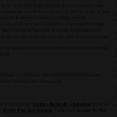
N
e livrer au lecteur la psychologie des personnages mais
2
 sensations, parfois leurs propos. Et puis le cirque, le lieu
É
s’élabore le numéro, est un magnifique terrain
t
. Cela se fait non par les lumières et les paillettes, mais
2
 des bêtes qui ne sont plus là depuis longtemps) ou le
A
e qui circule, et parfois se révèle entre les personnages.
a
2
 ou de trahison, mais de l’exploration où les corps comme
T
désir.
f
2
L
is Suisse et Coréenne. Elle a déjà publié deux romans
1
les du Pachinko aux éditions Zoé.
L
M
1
eurs formations :
Écriture théâtrale – Initiation
du
05
au
M
 :
Écrire d’un pays lointain
– soirées – module de Mai
p
1