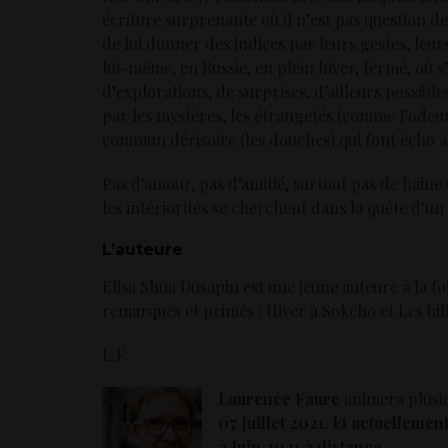
écriture surprenante où il n’est pas question d
de lui donner des indices par leurs gestes, leurs
lui-même, en Russie, en plein hiver, fermé, où 
d’explorations, de surprises, d’ailleurs possibles
par les mystères, les étrangetés (comme l’odeur
commun dérisoire (les douches) qui font écho à c
Pas d’amour, pas d’amitié, surtout pas de haine
les intériorités se cherchent dans la quête d’un 
L’auteure
Elisa Shua Dusapin est une jeune auteure à la fo
remarqués et primés : Hiver à Sokcho et Les bil
L.F.
Laurence Faure
animera plusi
07 Juillet 2021. Et actuellement
à Juin 2021 à distance.