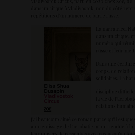
Vladivostok Circus, paru en 2020 chez Zoé, de 
dans un cirque à Vladivostok, non du côté repré
répétitions d’un numéro de barre russe.
La narratrice, Na
dans un cirque, e
numéro qui réunit
russe et leur met
Dans une écriture 
corps, de relation
solidaires. La bar
discipline diffici
la vie de l’acrob
relations humaines
J’ai beaucoup aimé ce roman parce qu’il est qu
apprentissage de l’acrobatie m’ont rendue à la 
leur univers. Je ressentais avec eux jusqu’au fo