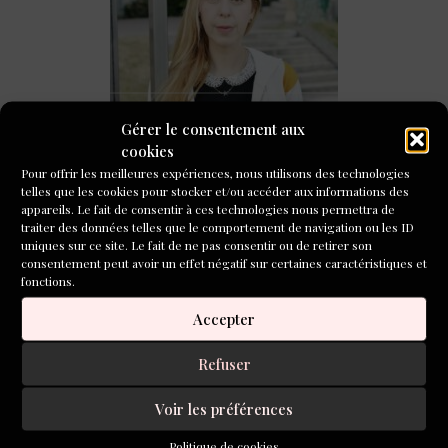
Tenir un journal, une routine d’écriture féconde pour
Lola Lafon
Gérer le consentement aux
cookies
CONCOURS DE NOUVELLES
Pour offrir les meilleures expériences, nous utilisons des technologies
telles que les cookies pour stocker et/ou accéder aux informations des
2026
appareils. Le fait de consentir à ces technologies nous permettra de
traiter des données telles que le comportement de navigation ou les ID
uniques sur ce site. Le fait de ne pas consentir ou de retirer son
consentement peut avoir un effet négatif sur certaines caractéristiques et
fonctions.
Accepter
Refuser
Voir les préférences
Politique de cookies