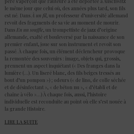
père s’aperçoit que l’auteure a été déportée à Auschwitz
le même jour que celui où, des années plus tard, son fils
est né. Dans
À un fil
, un professeur d’université allemand
revoit des fragments de sa vie au moment de mourir.
Dans
En un souffle
, un trompettiste de jazz d’origine
allemande, exalté et bouleversé par la naissance de son
premier enfant, joue sur son instrument et revoit son
passé. À chaque fois, un élément déclencheur provoque
la remontée des souvenirs : image, objets qui, grossis,
prennent un aspect inquiétant (« Des franges dans la
lumière (…). Un liseré blanc, des fils beiges tressés au
bout d’un pompon ») ; odeurs (« de lino, de colle séchée
et de désinfectant », « de béton nu », « d’établi et de
chaîne à vélo »…) À chaque fois, aussi, l’histoire
individuelle est reconduite au point où elle s’est nouée à
la grande Histoire.
LIRE LA SUITE