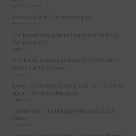
17 décembre 2018
Jocelyne Lisiecki – Le retour de papa
25 novembre 2021
« Un instant dans la vie de Léonard de Vinci » de
Marianne Jaeglé
7 juin 2021
Nous jouons pendant que Rome brûle, Éric Faye
(Corti), par Pierre Ahnne
14 mai 2026
Retours sur les textes écrits à partir de « La ville de
vapeur » de Carlos Ruiz Zafón
11 mai 2022
« Agent secret » de Philippe Sollers par Pierre
Ahnne
12 avril 2021
Ciseler un recueil de textes, avec Laurence Hugues