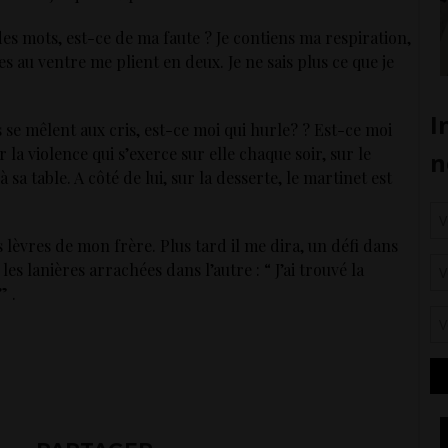
r des mots, est-ce de ma faute ? Je contiens ma respiration,
s au ventre me plient en deux. Je ne sais plus ce que je
 se mêlent aux cris, est-ce moi qui hurle? ? Est-ce moi
la violence qui s’exerce sur elle chaque soir, sur le
sa table. A côté de lui, sur la desserte, le martinet est
 lèvres de mon frère. Plus tard il me dira, un défi dans
s lanières arrachées dans l’autre : “ J’ai trouvé la
” .