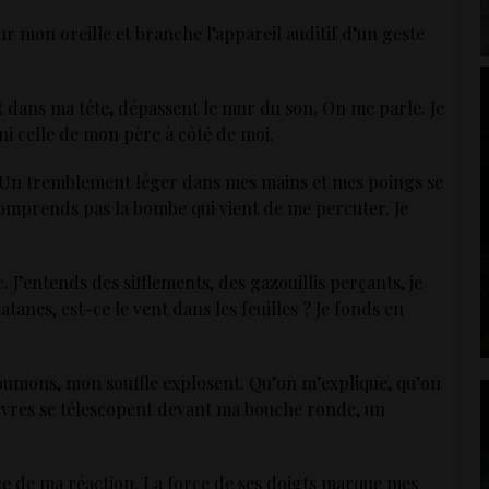
sur mon oreille et branche l’appareil auditif d’un geste
t dans ma tête, dépassent le mur du son. On me parle. Je
 ni celle de mon père à côté de moi.
. Un tremblement léger dans mes mains et mes poings se
comprends pas la bombe qui vient de me percuter. Je
. J’entends des sifflements, des gazouillis perçants, je
atanes, est-ce le vent dans les feuilles ? Je fonds en
umons, mon souffle explosent. Qu’on m’explique, qu’on
vres se télescopent devant ma bouche ronde, un
nce de ma réaction. La force de ses doigts marque mes