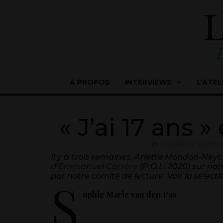
À PROPOS
INTERVIEWS
L’ATEL
« J’ai 17 ans »
L'ATELIER D'ÉCRITU
Il y a trois semaines, Arlette Mondon-Ne
d’Emmanuel Carrère
(P.O.L. 2020) sur not
par notre comité de lecture. Voir la sélec
S
ophie Marie van den Pas