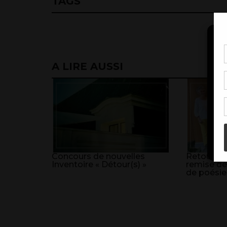
TAGS
Pou
A LIRE AUSSI
coo
à c
de 
con
Concours de nouvelles
Retour sur
Inventoire « Détour(s) »
remise de
de poésie