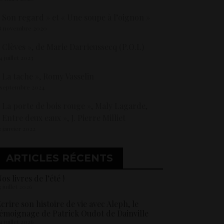
 Son regard » et « Une soupe à l’oignon »
8 novembre 2020
 Clèves », de Marie Darrieussecq (P.O.L)
4 juillet 2023
 La tache », Romy Vasselin
 septembre 2024
 La porte de bois rouge », Maly Lagarde,
 Entre deux eaux », J. Pierre Milliet
2 janvier 2022
ARTICLES RÉCENTS
os livres de l’été !
5 juillet 2026
crire son histoire de vie avec Aleph, le
émoignage de Patrick Oudot de Dainville
4 juillet 2026