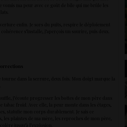
e vomis ma peur avec ce goût de bile qui me brûle les
lats.
erture enfin. Je sors du puits, respire le déploiement
ohérence s’installe, j’aperçois un sourire, puis deux.
orrections
 clé tourne dans la serrure, deux fois. Mon doigt marque la
.
souffle, j’écoute progresser les bottes de mon père dans
e tabac froid. Avec elle, la peur monte dans les étages,
s, statufie mon corps durablement. Je sais ce
s, les plaintes de ma mère, les reproches de mon père,
 colère jusqu’à l’explosion.