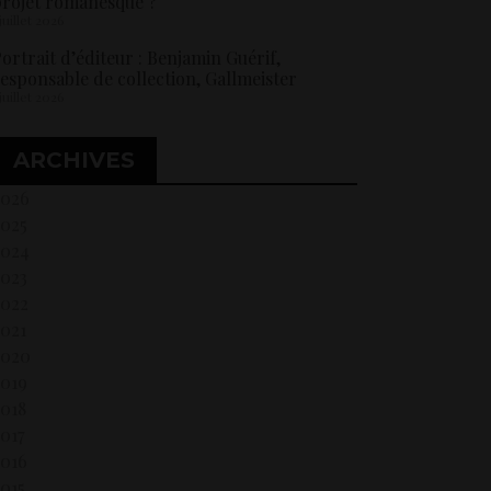
rojet romanesque ?
 juillet 2026
ortrait d’éditeur : Benjamin Guérif,
esponsable de collection, Gallmeister
 juillet 2026
ARCHIVES
2026
2025
2024
2023
2022
021
2020
2019
018
017
2016
015