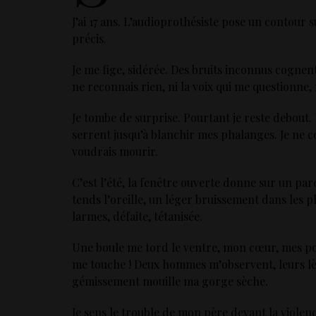
J’ai 17 ans. L’audioprothésiste pose un contour 
précis.
Je me fige, sidérée. Des bruits inconnus cognen
ne reconnais rien, ni la voix qui me questionne,
Je tombe de surprise. Pourtant je reste debout
serrent jusqu’à blanchir mes phalanges. Je ne 
voudrais mourir.
C’est l’été, la fenêtre ouverte donne sur un parc
tends l’oreille, un léger bruissement dans les pl
larmes, défaite, tétanisée.
Une boule me tord le ventre, mon cœur, mes po
me touche ! Deux hommes m’observent, leurs lè
gémissement mouille ma gorge sèche.
Je sens le trouble de mon père devant la viole