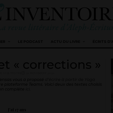
IER
LE PODCAST
ACTU DU LIVRE
ÉCRITS D’
 et « corrections »
RE
,
VOS TEXTES
19 NOVEMBRE 2020
ycensas vous a proposé
d’écrire à partir de Yoga
re plateforme Teams. Voici deux des textes choisis
tion complète
ici
.
J’ai 17 ans