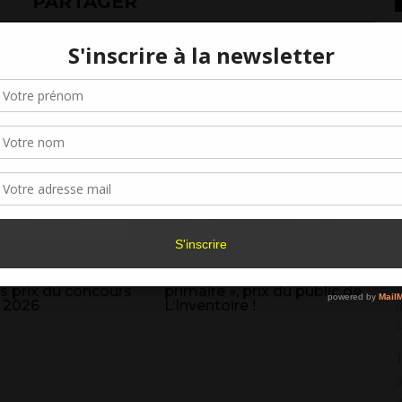
PARTAGER
«
2
Gérer le consentement aux cookies
M
f
r offrir les meilleures expériences, nous utilisons des technologies telles que les
kies pour stocker et/ou accéder aux informations des appareils. Le fait de consen
2
es technologies nous permettra de traiter des données telles que le comporteme
navigation ou les ID uniques sur ce site. Le fait de ne pas consentir ou de retirer 
U
sentement peut avoir un effet négatif sur certaines caractéristiques et fonctions.
7
«
Accepter
Refuser
Voir les préférence
c
8
Politique de cookies
 la soirée de
« Quelque part dans la forêt
H
s prix du concours
primaire », prix du public de
d
 2026
L’Inventoire !
2
T
à
2