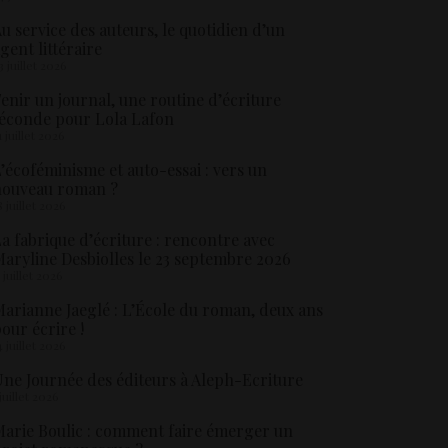
u service des auteurs, le quotidien d’un
gent littéraire
3 juillet 2026
enir un journal, une routine d’écriture
éconde pour Lola Lafon
1 juillet 2026
’écoféminisme et auto-essai : vers un
nouveau roman ?
8 juillet 2026
a fabrique d’écriture : rencontre avec
aryline Desbiolles le 23 septembre 2026
5 juillet 2026
arianne Jaeglé : L’École du roman, deux ans
our écrire !
4 juillet 2026
ne Journée des éditeurs à Aleph-Ecriture
 juillet 2026
arie Boulic : comment faire émerger un