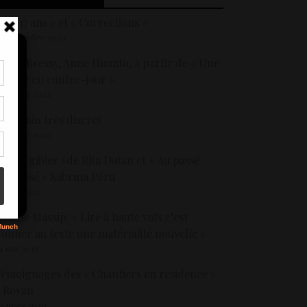
 J’ai 17 ans » et « Corrections »
0 novembre 2020
arie Bressy, Anne Hiomto, à partir de « Une
emme en contre-jour »
tir
4 février 2022
nt
son
n voisin très discret
 octobre 2020
 Petit gibier »de Rita Dutan et « Au passé
s
omposé » Sabrina Péru
 mars 2021
élène Massip: « Lire à haute voix c’est
onner au texte une matérialité nouvelle »
4 mai 2019
émoignages des « Chantiers en résidence »
 Royan
0 mars 2020