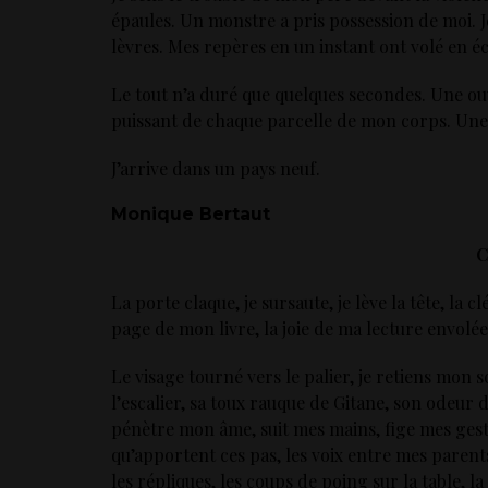
épaules. Un monstre a pris possession de moi. J
lèvres. Mes repères en un instant ont volé en éc
Le tout n’a duré que quelques secondes. Une ouv
puissant de chaque parcelle de mon corps. Une c
J’arrive dans un pays neuf.
Monique Bertaut
C
La porte claque, je sursaute, je lève la tête, la
page de mon livre, la joie de ma lecture envolée
Le visage tourné vers le palier, je retiens mon 
l’escalier, sa toux rauque de Gitane, son odeur d
pénètre mon âme, suit mes mains, fige mes geste
qu’apportent ces pas, les voix entre mes parent
les répliques, les coups de poing sur la table, la