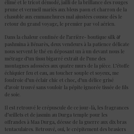
élimé et le tricot démodé, jailli de la brillance des rouges
prune et vermeil mariés aux bleus paon et charron de la
chasuble aux emmanchures mal ajustées cousue dès le
retour du grand voyage, le premier par vol aérien.
Dans la chaleur confinée de l’arrière- boutique silk &
pashmina à Bénarès, deux vendeurs à la patience délicate
nous servent le thé en déposant un à un devant nous le
métrage d’un tissu bigarré extrait de l’une des
montagnes adossées aux quatre murs de la pièce. L’étoffe
échiquier feu et eau, au toucher souple et soyeux, me
foudroie d’un éclair chic et choc, d’un délice grisé
d’avoir trouvé sans vouloir la pépite ignorée tissée de fils
de soie.
Il est retrouvé le crépuscule de ce jour-là, les fragrances
d’œillets et de jasmin au Durga temple pour les
offrandes à Maa Durga, déesse de la guerre aux dix bras
tentaculaires. Retrouvé, oui, le crépitement des brasiers