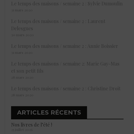
Le temps des maisons / semaine 2 : Sylvie Dumoulin
31 mars 2020
Le temps des maisons / semaine 2 : Laurent
Delesgues
30 mars 2020
Le temps des maisons / semaine 2 : Annie Boissier
31 mars 2020
Le temps des maisons / semaine 2: Marie Gay-Mas
et son petit fils
28 mars 2020
Le temps des maisons / semaine 2 : Christine Droit
28 mars 2020
ARTICLES RÉCENTS
Nos livres de l’été !
25 juillet 2026