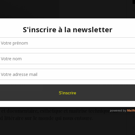
«
2
L
Gérer le consentement aux cookies
L
2
r offrir les meilleures expériences, nous utilisons des technologies telles que les
kies pour stocker et/ou accéder aux informations des appareils. Le fait de consen
A
es technologies nous permettra de traiter des données telles que le comporteme
p
navigation ou les ID uniques sur ce site. Le fait de ne pas consentir ou de retirer 
2
sentement peut avoir un effet négatif sur certaines caractéristiques et fonctions.
«
Accepter
Refuser
Voir les préférence
1
Politique de cookies
L
a pas, mais on pourra s’interroger longtemps après avoir
et documentaire, esthétique et maîtrise technique, au
6
d littéraire sur le monde qui nous entoure.
G
v