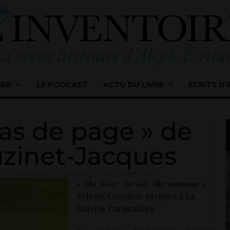
IER
LE PODCAST
ACTU DU LIVRE
ÉCRITS D’
as de page » de
uzinet-Jacques
UE
,
ÉVÉNEMENTS LITTÉRAIRES
23 SEPTEMBRE 2014
« The Near, the low, the common ».
Sylvain Couzinet-Jacques à La
Galerie Particulière