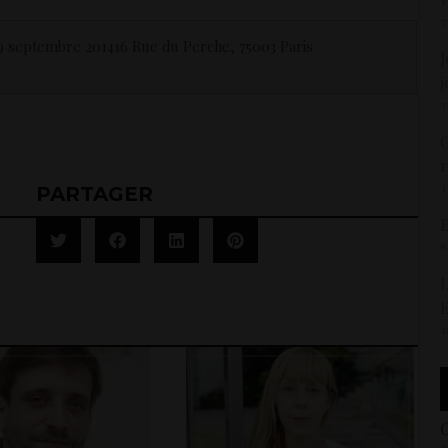
7
 29 septembre 201416 Rue du Perche, 75003 Paris
J
j
3
G
r
3
PARTAGER
E
8
L
E
2
C
»