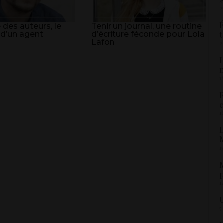
2
É
 des auteurs, le
Tenir un journal, une routine
 d’un agent
d’écriture féconde pour Lola
t
Lafon
2
L
1
R
c
1
L
M
1
M
p
1
U
5