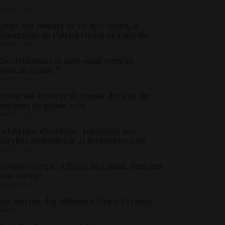
5 juillet 2026
crire son histoire de vie avec Aleph, le
émoignage de Patrick Oudot de Dainville
4 juillet 2026
’écoféminisme et auto-essai : vers un
nouveau roman ?
8 juillet 2026
etour sur la soirée de remise des prix du
oncours de poésie 2026
6 juillet 2026
a fabrique d’écriture : rencontre avec
aryline Desbiolles le 23 septembre 2026
5 juillet 2026
arianne Jaeglé : L’École du roman, deux ans
our écrire !
4 juillet 2026
ne Journée des éditeurs à Aleph-Ecriture
 juillet 2026