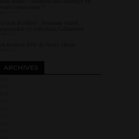
arie Boulic : comment faire émerger un
rojet romanesque ?
 juillet 2026
ortrait d’éditeur : Benjamin Guérif,
esponsable de collection, Gallmeister
 juillet 2026
es lectures d’été de Pierre Ahnne
 juillet 2026
ARCHIVES
2026
2025
2024
2023
2022
021
2020
2019
018