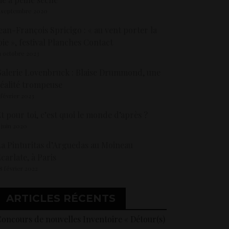
 septembre 2020
ean-François Spricigo : « au vent porter la
oie », festival Planches Contact
1 octobre 2023
alerie Lovenbruck : Blaise Drummond, une
éalité trompeuse
 février 2023
t pour toi, c’est quoi le monde d’après ?
 juin 2020
a Pinturitas d’Arguedas au Moineau
carlate, à Paris
8 février 2022
ARTICLES RÉCENTS
oncours de nouvelles Inventoire « Détour(s)