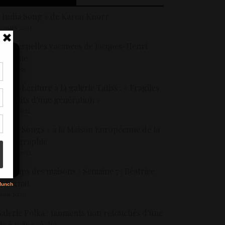
 India Song » de Karen Knorr
3 mars 2023
es éternelles vacances de Jacques-Henri
artigue
5 juin 2015
tir
leph-Écriture à la galerie Tatiss : « Fragiles
nt
ortraits d’une génération »
son
6 août 2022
 Love Songs » à la Maison Européenne de la
s
Photographie
5 juillet 2022
e temps des maisons / Semaine 7 : Béatrice
Putégnat
 mai 2020
alerie Polka : moments non retouchés d’une
ie à peine sèche