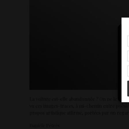
Pou
coo
à c
de 
con
La voiture est-elle abandonnée ? On ne le saur
vu ces images-traces, à mi-chemin entre poésie 
propos artistique affirmé, portées par un regar
Danièle Pétrès