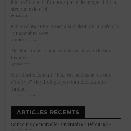
Marie-Hélène Lafon nous parle du temps et de la
structure du récit
19 mai 2017
Masterclass Anne Berest à la maison de la poésie le
15 novembre 2025
26 octobre 2025
Akasha : un livre pour conserver la voix de son
histoire
6 juillet 2022
Christophe Esnault: “Fuir est parfois la passion
d’une vie” (Mythologie personnelle, Editions
Tinbad)
21 novembre 2016
ARTICLES RÉCENTS
Concours de nouvelles Inventoire « Détour(s) »
25 juillet 2026