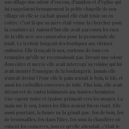
son sillage une odeur d’encens, d’amidon et d’église qui
lui rappelaient brusquement la petite chapelle de son
village où elle se cachait quand elle était triste ou en
colère. C’est là que sa mère était venue la chercher pour
la conduire ici. Aujourd’hui elle avait parcouru les rues
de la ville avec ses camarades pour la promenade du
jeudi. Le trottoir longeait des boutiques aux vitrines
embuées. Elle fronçait le nez, curieuse de tous ces
remugles qu’elle ne reconnaissait pas. Devant une odeur
douceâtre et sucrée elle avait interrogé sa voisine qui lui
avait montré l’enseigne de la boulangerie. Jamais elle
n’aurait deviné ! Pour elle le pain sentait le bois, le blé, et
aussi les corbeilles couvertes de toile. Plus loin, elle avait
découvert de vastes bâtiments aux hautes cheminées.
Une vapeur noire et épaisse grimpait vers les nuages. La
main sur le nez, toutes les filles avaient fui en riant. Elle
aussi pourtant, la fumée ne la gênait pas : feu de bois, feu
de broussailles, feu dans l’âtre, feu sous la chaudière où
cuisent les conserves, non ce qu’elle attendait, c’était le