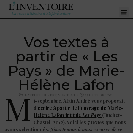
Vos textes à
partir de « Les
Pays » de Marie-
Hélène Lafon
M
L'ATELIER OUVERT
,
VOS TEXTES
13 OCTOBRE 2016
i-septembre, Alain André vous proposait
d’
écrire à partir de l’ouvrage de Marie-
Hélène Lafon intitulé
Les Pays
(Buchet-
Chastel, 2012). Voici les 7 textes que nous
avons sélectionnés.
Nous tenons à nous excuser de ce