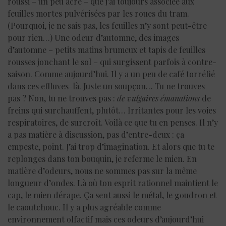
roussi – un peu âcre – que j’ai toujours associée aux
feuilles mortes pulvérisées par les roues du tram.
(Pourquoi, je ne sais pas, les feuilles n’y sont peut-être
pour rien…) Une odeur d’automne, des images
d’automne – petits matins brumeux et tapis de feuilles
rousses jonchant le sol – qui surgissent parfois à contre-
saison. Comme aujourd’hui. Il y a un peu de café torréfié
dans ces effluves-là. Juste un soupçon… Tu ne trouves
pas ? Non, tu ne trouves pas :
de vulgaires émanations
de
freins qui surchauffent, plutôt… Irritantes pour les voies
respiratoires, de surcroît. Voilà ce que tu en penses. Il n’y
a pas matière à discussion, pas d’entre-deux : ça
empeste, point. J’ai trop d’imagination. Et alors que tu te
replonges dans ton bouquin, je referme le mien. En
matière d’odeurs, nous ne sommes pas sur la même
longueur d’ondes. Là où ton esprit rationnel maintient le
cap, le mien dérape. Ça sent aussi le métal, le goudron et
le caoutchouc. Il y a plus agréable comme
environnement olfactif mais ces odeurs d’aujourd’hui