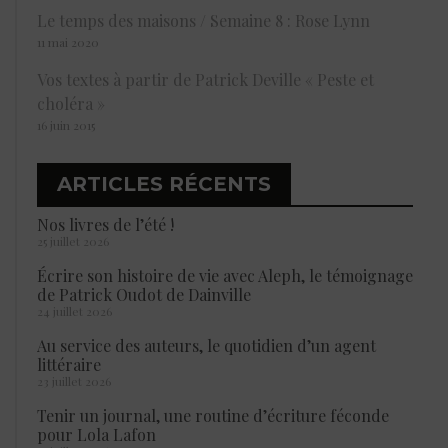
Le temps des maisons / Semaine 8 : Rose Lynn
11 mai 2020
Vos textes à partir de Patrick Deville « Peste et
choléra »
16 juin 2015
ARTICLES RÉCENTS
Nos livres de l’été !
25 juillet 2026
Écrire son histoire de vie avec Aleph, le témoignage
de Patrick Oudot de Dainville
24 juillet 2026
Au service des auteurs, le quotidien d’un agent
littéraire
23 juillet 2026
Tenir un journal, une routine d’écriture féconde
pour Lola Lafon