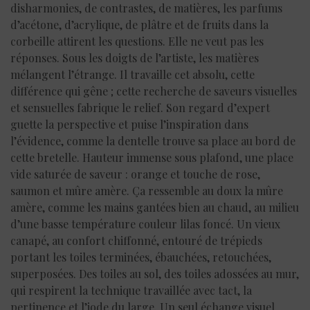
disharmonies, de contrastes, de matières, les parfums
d’acétone, d’acrylique, de plâtre et de fruits dans la
corbeille attirent les questions. Elle ne veut pas les
réponses. Sous les doigts de l’artiste, les matières
mélangent l’étrange. Il travaille cet absolu, cette
différence qui gêne ; cette recherche de saveurs visuelles
et sensuelles fabrique le relief. Son regard d’expert
guette la perspective et puise l’inspiration dans
l’évidence, comme la dentelle trouve sa place au bord de
cette bretelle. Hauteur immense sous plafond, une place
vide saturée de saveur : orange et touche de rose,
saumon et mûre amère. Ça ressemble au doux la mûre
amère, comme les mains gantées bien au chaud, au milieu
d’une basse température couleur lilas foncé. Un vieux
canapé, au confort chiffonné, entouré de trépieds
portant les toiles terminées, ébauchées, retouchées,
superposées. Des toiles au sol, des toiles adossées au mur,
qui respirent la technique travaillée avec tact, la
pertinence et l’iode du large. Un seul échange visuel