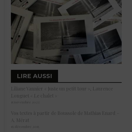
LIRE AUSSI
Liliane Vannier « Juste un petit tour », Laurence
Longuet « Le chalet »
15 novembre 2023
Vos textes à partir de Boussole de Mathias Enard –
A. Mérat
16 décembre 2015