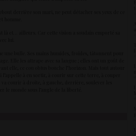
É
t
debout derrière son mari, ne peut détacher ses yeux de ce
2
 cet homme.
A
a
est là et… ailleurs. Car cette vision a soudain emporté sa
2
ec lui.
T
f
e une bulle. Ses mains humides, froides, tâtonnent pour
2
ge. Elle les attrape avec sa langue ; elles ont un goût de
L
vant elle, ce cou obtus bouche l’horizon. Mais tout autour
i l’appelle à en sortir, à courir sur cette terre, à couper
1
e va courir à droite, à gauche, derrière, soulever les
L
er le monde sous l’angle de la liberté.
M
1
M
p
1
U
5