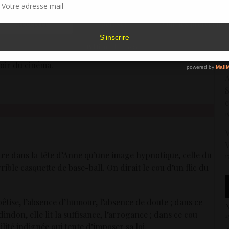
 dos, caresses et bourrades alternent.
5
Accepter
Refuser
Voir les préférence
ste la veste qu’on lui a fait enfiler pour l’occasion, passe
V
giquement. Pris d’un élan nouveau, il gravit les marches
Politique de cookies
d
pas est plus assuré, mais ses mains tremblent encore au
2
oir du cinéma.
A
S
c
1
V
V
tre dans la tête d’Anne qu’une image hypnotique, celle du
1
ble casquette de base-ball. On dirait le cou d’un flic du
 bêtise, l’absence d’humour, l’absence de doute ; dans ce
N
indon, elle lit la suffisance, l’arrogance ; dans ce cou
2
ilité indignée qui tente d’imposer sa loi.