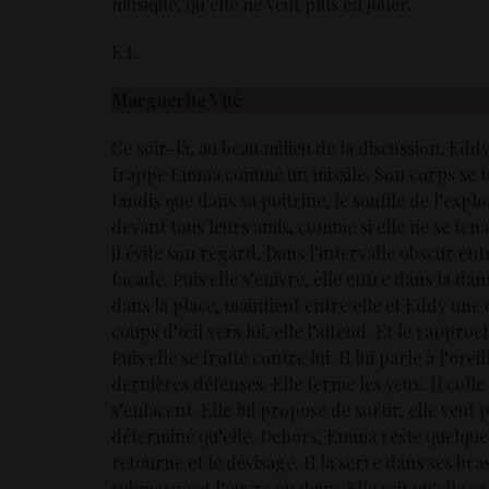
musique, qu’elle ne veut plus en jouer.
E.L.
Marguerite Vité
Ce soir-là, au beau milieu de la discussion, Edd
frappe Emma comme un missile. Son corps se ten
tandis que dans sa poitrine, le souffle de l’explosi
devant tous leurs amis, comme si elle ne se tenait
il évite son regard. Dans l’intervalle obscur en
façade. Puis elle s’enivre, elle entre dans la d
dans la place, maintient entre elle et Eddy une 
coups d’œil vers lui, elle l’attend. Et le rappro
Puis elle se frotte contre lui. Il lui parle à l’oreil
dernières défenses. Elle ferme les yeux. Il coll
s’enlacent. Elle lui propose de sortir, elle veut p
déterminé qu’elle. Dehors, Emma reste quelques 
retourne et le dévisage. Il la serre dans ses br
submerge et l’ouvre en deux. Elle sait qu’elle va