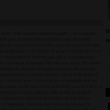
y lâche
« Elle est quand même bien gaulée »
. Sa remarque
d pour n’en rien laisser paraître mais elle vacille
on lui écarte le cœur. Il a dit ça l’air de rien, à son sujet,
 pas là, juste à côté. Fabien rit gras et remplit les verres,
tre deux éclairs de stroboscope, elle se recompose une
anse. Lentement la musique électrise son corps, elle ondule
distance de sécurité. De temps en temps, elle jette des
chement s’opère, en pleine lumière. Elle le frôle d’abord.
le,
« Ferme les yeux »
. Sa voix grave et sensuelle abat les
e sa paume contre son ventre, leurs doigts se cherchent et
oursuivre la danse ailleurs. Eddy la suit, il est aussi
minutes interdite dans la morsure de l’air puis se
as et l’embrasse. Dans son bas-ventre, un courant la
 dire oui. La digue a déjà cédé et curieusement elle n’a