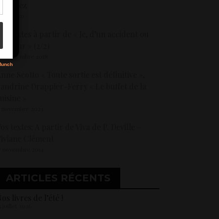
Gimenez
 mai 2020
s
os textes à partir de « Je, d’un accident ou
’amour » (2/2)
0 septembre 2018
nne Scotto « Toute sortie est définitive »,
andrine Drappier-Ferry « Le buffet de la
uisine »
5 novembre 2023
os textes: A partir de Viva de P. Deville –
iviane Clément
7 novembre 2014
ARTICLES RÉCENTS
os livres de l’été !
5 juillet 2026