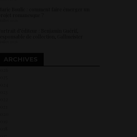
arie Boulic : comment faire émerger un
rojet romanesque ?
 juillet 2026
ortrait d’éditeur : Benjamin Guérif,
esponsable de collection, Gallmeister
 juillet 2026
ARCHIVES
2026
2025
2024
2023
2022
021
2020
2019
018
017