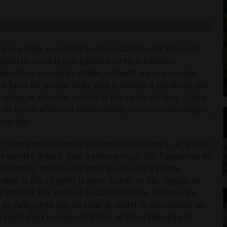
ieur L. plaque sa moustache broussailleuse sur la bouche
ment de recul la précipitent à terre, le tabouret
somnolence comme un diable, rebondit sur son coussin,
crache et file hérissé fâché sous le meuble à partitions. Sur
-même, se rétracte, enfouit sa tête entre ses bras. – Dans
e de l’école d’Oloron Sainte-Marie, Pyrénées-Atlantiques,
s vaches-.
e recroquevillé tremble tout entier. Monsieur L. se lève de
se remettre debout. Mais à peine perçoit-elle l’approche de
onsieur L. articule des mots que les cris d’Estelle
sse la tête et quitte la pièce. Estelle se tait, dégage sa
 titubant. Elle reste un instant immobile, indécise, les
 de l’allegretto que n’a cessé de battre le métronome au-
ez piqué dans la soupe du dîner, qu’elle n’aime plus la