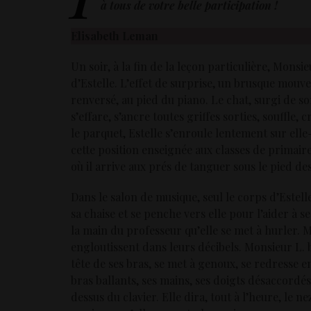
à tous de votre belle participation !
Elisabeth Leman
Un soir, à la fin de la leçon particulière, Mons
d’Estelle. L’effet de surprise, un brusque mouve
renversé, au pied du piano. Le chat, surgi de 
s’effare, s’ancre toutes griffes sorties, souffle, 
le parquet, Estelle s’enroule lentement sur elle
cette position enseignée aux classes de primair
où il arrive aux prés de tanguer sous le pied de
Dans le salon de musique, seul le corps d’Estell
sa chaise et se penche vers elle pour l’aider à 
la main du professeur qu’elle se met à hurler. M
engloutissent dans leurs décibels. Monsieur L. bai
tête de ses bras, se met à genoux, se redresse en
bras ballants, ses mains, ses doigts désaccordés
dessus du clavier. Elle dira, tout à l’heure, le n