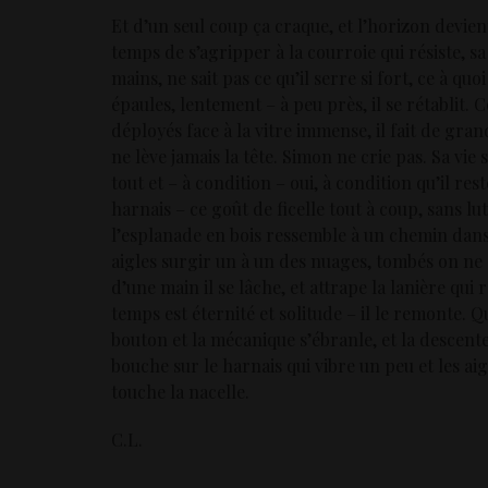
Et d’un seul coup ça craque, et l’horizon devien
temps de s’agripper à la courroie qui résiste, sa 
mains, ne sait pas ce qu’il serre si fort, ce à quoi
épaules, lentement – à peu près, il se rétablit. 
déployés face à la vitre immense, il fait de grand
ne lève jamais la tête. Simon ne crie pas. Sa vie 
tout et – à condition – oui, à condition qu’il re
harnais – ce goût de ficelle tout à coup, sans lut
l’esplanade en bois ressemble à un chemin dans l
aigles surgir un à un des nuages, tombés on ne s
d’une main il se lâche, et attrape la lanière qui 
temps est éternité et solitude – il le remonte. Q
bouton et la mécanique s’ébranle, et la descent
bouche sur le harnais qui vibre un peu et les aig
touche la nacelle.
C.L.