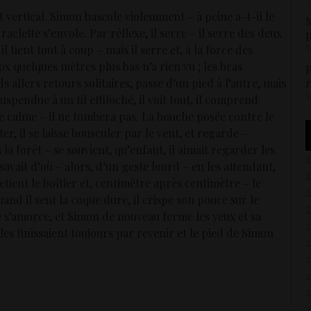
t vertical. Simon bascule violemment – à peine a-t-il le
M
raclette s’envole. Par réflexe, il serre – il serre des deux
p
5
 il tient tout à coup – mais il serre et, à la force des
Cox quelques mètres plus bas n’a rien vu ; les bras
P
r
s allers retours solitaires, passe d’un pied à l’autre, mais
5
suspendue à un fil effiloché, il voit tout, il comprend
ste calme – il ne tombera pas. La bouche posée contre le
ter, il se laisse bousculer par le vent, et regarde –
a forêt – se souvient, qu’enfant, il aimait regarder les
avait d’où – alors, d’un geste lourd – en les attendant,
retient le boîtier et, centimètre après centimètre – le
uand il sent la coque dure, il crispe son pouce sur le
e s’amorce, et Simon de nouveau ferme les yeux et sa
les finissaient toujours par revenir et le pied de Simon
2
2
2