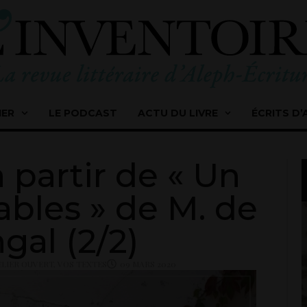
IER
LE PODCAST
ACTU DU LIVRE
ÉCRITS D’
à partir de « Un
bles » de M. de
gal (2/2)
ELIER OUVERT
,
VOS TEXTES
09 MARS 2020