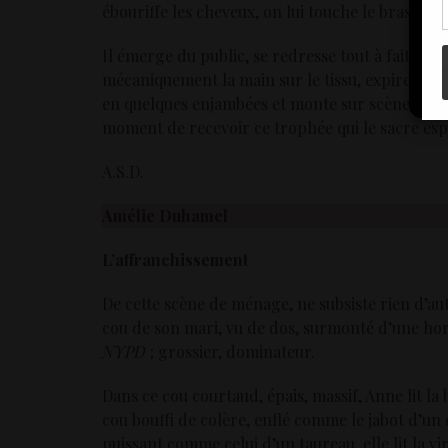
ébouriffe les cheveux, on lui touche le bras, le
Il émerge du public, se redresse tout à fait, raju
mécaniquement la main sur le tissu, expire éner
en quelques enjambées et monte sur scène. Son 
moment de recevoir ce trophée qui le sacre esp
A.S.D.
Amélie Duhamel
L’affranchissement
De cette scène de ménage, ne subsiste rien d’au
cou de son mari, vu de dos, surmonté d’une horri
NYPD
; grossier, dominateur.
Dans ce cou courtaud, épais, massif, Anne lit la
cou bouffi de colère, enflé comme le jabot d’un d
puissant comme celui d’un taureau, elle lit la vir