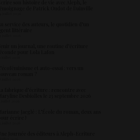
crire son histoire de vie avec Aleph, le
émoignage de Patrick Oudot de Dainville
4 juillet 2026
u service des auteurs, le quotidien d’un
gent littéraire
3 juillet 2026
enir un journal, une routine d’écriture
éconde pour Lola Lafon
1 juillet 2026
’écoféminisme et auto-essai : vers un
nouveau roman ?
8 juillet 2026
a fabrique d’écriture : rencontre avec
aryline Desbiolles le 23 septembre 2026
5 juillet 2026
arianne Jaeglé : L’École du roman, deux ans
our écrire !
4 juillet 2026
ne Journée des éditeurs à Aleph-Ecriture
 juillet 2026