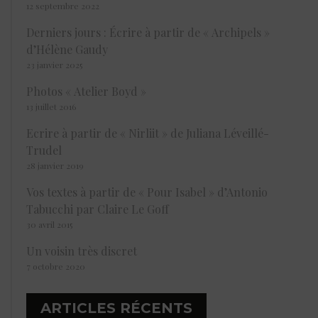
12 septembre 2022
Derniers jours : Écrire à partir de « Archipels »
d’Hélène Gaudy
23 janvier 2025
Photos « Atelier Boyd »
13 juillet 2016
Ecrire à partir de « Nirliit » de Juliana Léveillé-
Trudel
28 janvier 2019
Vos textes à partir de « Pour Isabel » d’Antonio
Tabucchi par Claire Le Goff
30 avril 2015
Un voisin très discret
7 octobre 2020
ARTICLES RÉCENTS