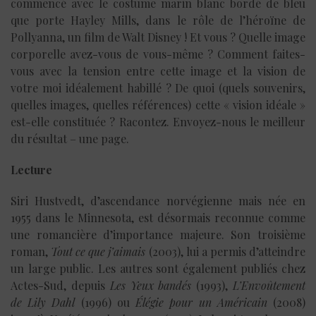
commencé avec le costume marin blanc bordé de bleu
que porte Hayley Mills, dans le rôle de l’héroïne de
Pollyanna, un film de Walt Disney ! Et vous ? Quelle image
corporelle avez-vous de vous-même ? Comment faites-
vous avec la tension entre cette image et la vision de
votre moi idéalement habillé ? De quoi (quels souvenirs,
quelles images, quelles références) cette « vision idéale »
est-elle constituée ? Racontez. Envoyez-nous le meilleur
du résultat – une page.
Lecture
Siri Hustvedt, d’ascendance norvégienne mais née en
1955 dans le Minnesota, est désormais reconnue comme
une romancière d’importance majeure. Son troisième
roman,
Tout ce que j’aimais
(2003), lui a permis d’atteindre
un large public. Les autres sont également publiés chez
Actes-Sud, depuis
Les Yeux bandés
(1993),
L’Envoûtement
de Lily Dahl
(1996) ou
Élégie pour un Américain
(2008)