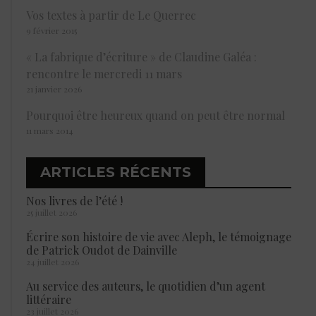
Vos textes à partir de Le Querrec
9 février 2015
« La fabrique d’écriture » de Claudine Galéa :
rencontre le mercredi 11 mars
21 janvier 2026
Pourquoi être heureux quand on peut être normal
11 mars 2014
ARTICLES RÉCENTS
Nos livres de l’été !
25 juillet 2026
Écrire son histoire de vie avec Aleph, le témoignage
de Patrick Oudot de Dainville
24 juillet 2026
Au service des auteurs, le quotidien d’un agent
littéraire
23 juillet 2026