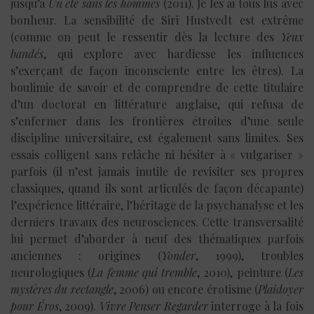
jusqu’à
Un été sans les hommes
(2011). Je les ai tous lus avec
bonheur. La sensibilité de Siri Hustvedt est extrême
(comme on peut le ressentir dès la lecture des
Yeux
bandés
, qui explore avec hardiesse les influences
s’exerçant de façon inconsciente entre les êtres). La
boulimie de savoir et de comprendre de cette titulaire
d’un doctorat en littérature anglaise, qui refusa de
s’enfermer dans les frontières étroites d’une seule
discipline universitaire, est également sans limites. Ses
essais colligent sans relâche ni hésiter à « vulgariser »
parfois (il n’est jamais inutile de revisiter ses propres
classiques, quand ils sont articulés de façon décapante)
l’expérience littéraire, l’héritage de la psychanalyse et les
derniers travaux des neurosciences. Cette transversalité
lui permet d’aborder à neuf des thématiques parfois
anciennes : origines (
Yonder
, 1999), troubles
neurologiques (
La femme qui tremble
, 2010), peinture (
Les
mystères du rectangle
, 2006) ou encore érotisme (
Plaidoyer
pour Éros
, 2009).
Vivre Penser Regarder
interroge à la fois