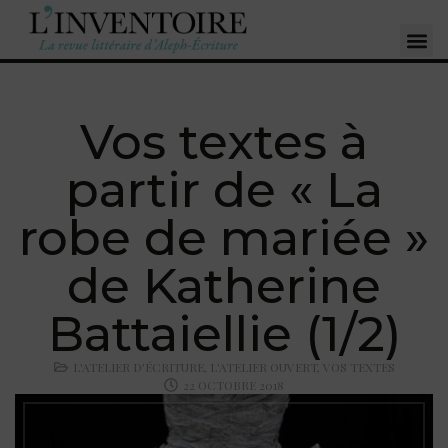
Vos textes à
partir de « La
robe de mariée »
de Katherine
Battaiellie (1/2)
L'ATELIER D'ÉCRITURE
,
L'ATELIER OUVERT
,
VOS TEXTES
22 OCTOBRE 2018