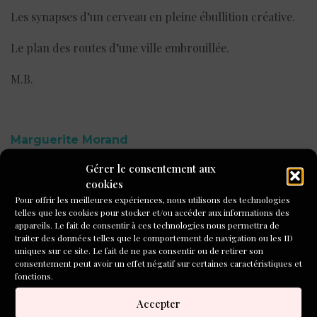
Les synapses d’un cerveau en pleine ébullition créative.
Le plan des routes d’une ville embrouillée.
M.B.
Marguerite Morand
Gérer le consentement aux
cookies
D’abord il ne vit rien mais entendit un bruit mat et lourd
Pour offrir les meilleures expériences, nous utilisons des technologies
telles que les cookies pour stocker et/ou accéder aux informations des
suivi d’un autre plus métallique.
appareils. Le fait de consentir à ces technologies nous permettra de
traiter des données telles que le comportement de navigation ou les ID
Au fur et à mesure que son regard s’habituait à
uniques sur ce site. Le fait de ne pas consentir ou de retirer son
l’obscurité, le bruit lui parvenait plus nettement.
consentement peut avoir un effet négatif sur certaines caractéristiques et
fonctions.
Un homme était assis en tailleur avec ce qui ressemblait à
Accepter
un morceau de cuir dans une main et un couteau dans