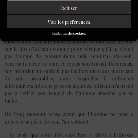
l’autre. De son visage mat et buriné émanait une sagesse
Refuser
creusée dans les sillons de cette figure paisible et
concentrée. Plusieurs chutes de cuir étaient posées à ses
Voir les préférences
côtés. Quand il eut finit de découper son morceau de
Politique de cookies
cuir, l’homme regarda Adriano, se leva, et vint vers lui le
morceau de cuir à la main. Il apposa le morceau de cuir
sur le dos d’Adriano comme pour vérifier qu’il ne s’était
pas trompé de mensurations puis retourna s’asseoir,
caressa la pièce de cuir, et repris son travail. Désormais,
son attention ne quittait pas les bordures des morceaux
de cuir assemblés, dans lesquelles il enfonçait
alternativement deux grosses aiguilles. Adriano n’arrivait
pas à retirer son regard de l’homme absorbé par sa
tâche.
Un long moment passa avant que l’homme ne pose à
nouveau sa pièce de cuir, l’air satisfait.
« Je crois que cette fois c’est bon » dit-il à l’adresse