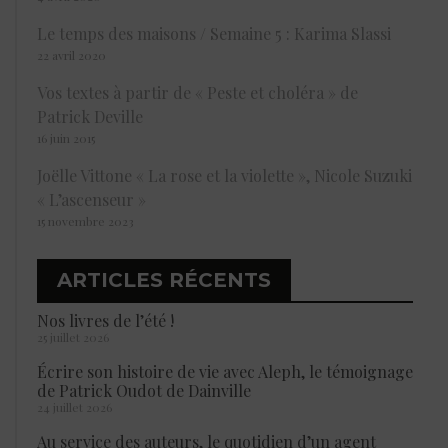
Le temps des maisons / Semaine 5 : Karima Slassi
22 avril 2020
Vos textes à partir de « Peste et choléra » de
Patrick Deville
16 juin 2015
Joëlle Vittone « La rose et la violette », Nicole Suzuki
« L’ascenseur »
15 novembre 2023
ARTICLES RÉCENTS
Nos livres de l’été !
25 juillet 2026
Écrire son histoire de vie avec Aleph, le témoignage
de Patrick Oudot de Dainville
24 juillet 2026
Au service des auteurs, le quotidien d’un agent