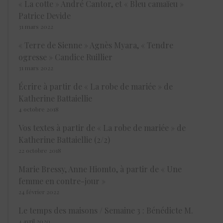
« La cotte » André Cantor, et « Bleu camaïeu »
Patrice Devide
31 mars 2022
« Terre de Sienne » Agnès Myara, « Tendre
ogresse » Candice Ruillier
31 mars 2022
Écrire à partir de « La robe de mariée » de
Katherine Battaiellie
4 octobre 2018
Vos textes à partir de « La robe de mariée » de
Katherine Battaiellie (2/2)
22 octobre 2018
Marie Bressy, Anne Hiomto, à partir de « Une
femme en contre-jour »
24 février 2022
Le temps des maisons / Semaine 3 : Bénédicte M.
4 avril 2020