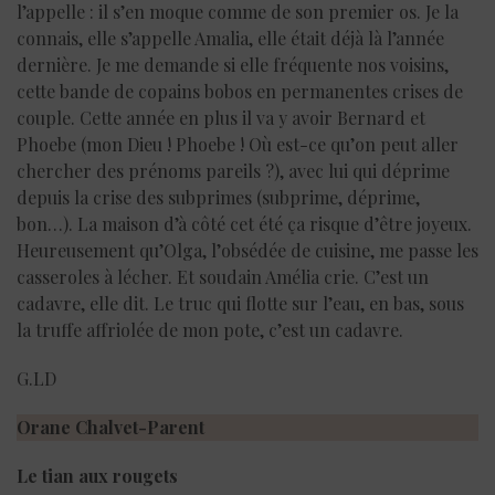
l’appelle : il s’en moque comme de son premier os. Je la
connais, elle s’appelle Amalia, elle était déjà là l’année
dernière. Je me demande si elle fréquente nos voisins,
cette bande de copains bobos en permanentes crises de
couple. Cette année en plus il va y avoir Bernard et
Phoebe (mon Dieu ! Phoebe ! Où est-ce qu’on peut aller
chercher des prénoms pareils ?), avec lui qui déprime
depuis la crise des subprimes (subprime, déprime,
bon…). La maison d’à côté cet été ça risque d’être joyeux.
Heureusement qu’Olga, l’obsédée de cuisine, me passe les
casseroles à lécher. Et soudain Amélia crie. C’est un
cadavre, elle dit. Le truc qui flotte sur l’eau, en bas, sous
la truffe affriolée de mon pote, c’est un cadavre.
G.LD
Orane Chalvet-Parent
Le tian aux rougets