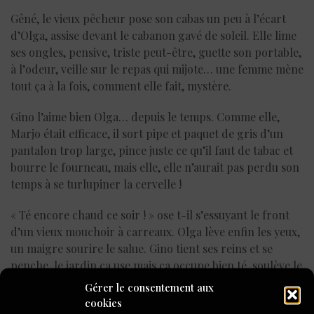
Gêné, le vieux pêcheur pose son cabas un peu à l’écart
d’Olga, assise devant le cabanon gavé de soleil. Elle lime
ses ongles, pensive, triste peut-être, guette son portable,
à l’odeur, veille sur le repas qui mijote… une femme mène
tout ça à la fois, comment elle fait, mystère.
Gino l’aime bien Olga… depuis le temps. Comme elle,
Marjo était efficace, il sort pipe et paquet de gris d’un
pantalon trop large, pince juste ce qu’il faut de tabac et
bourre le fourneau, mais elle, elle n’aurait pas perdu son
temps à se turlupiner la cervelle !
« Té encore chaud ce soir ! » ose t-il s’essuyant le front
d’un vieux mouchoir à carreaux. Olga lève enfin les yeux,
un maigre sourire le salue. Gino tient ses reins et se
penche, le jardin ça use mais ça occupe bien té, soulève le
cabas et l’ouvre sur les tomates, les aubergines et le
Gérer le consentement aux
basilic frais.
cookies