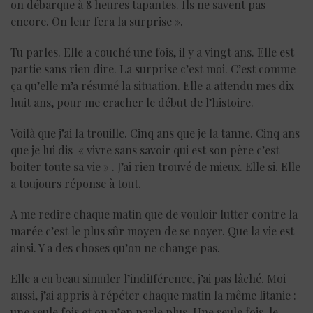
on débarque à 8 heures tapantes. Ils ne savent pas
encore. On leur fera la surprise ».
Tu parles. Elle a couché une fois, il y a vingt ans. Elle est
partie sans rien dire. La surprise c’est moi. C’est comme
ça qu’elle m’a résumé la situation. Elle a attendu mes dix-
huit ans, pour me cracher le début de l’histoire.
Voilà que j’ai la trouille. Cinq ans que je la tanne. Cinq ans
que je lui dis « vivre sans savoir qui est son père c’est
boiter toute sa vie » . J’ai rien trouvé de mieux. Elle si. Elle
a toujours réponse à tout.
A me redire chaque matin que de vouloir lutter contre la
marée c’est le plus sûr moyen de se noyer. Que la vie est
ainsi. Y a des choses qu’on ne change pas.
Elle a eu beau simuler l’indifférence, j’ai pas lâché. Moi
aussi, j’ai appris à répéter chaque matin la même litanie :
une seule fois et on n’en parle plus. Une seule fois, le