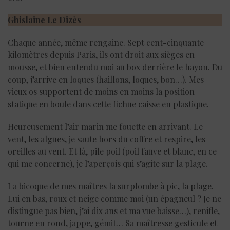
Ghislaine
Le Dizès
Chaque année, même rengaine. Sept cent-cinquante
kilomètres depuis Paris, ils ont droit aux sièges en
mousse, et bien entendu moi au box derrière le hayon. Du
coup, j’arrive en loques (haillons, loques, bon…). Mes
vieux os supportent de moins en moins la position
statique en boule dans cette fichue caisse en plastique.
Heureusement l’air marin me fouette en arrivant. Le
vent, les algues, je saute hors du coffre et respire, les
oreilles au vent. Et là, pile poil (poil fauve et blanc, en ce
qui me concerne), je l’aperçois qui s’agite sur la plage.
La bicoque de mes maîtres la surplombe à pic, la plage.
Lui en bas, roux et neige comme moi (un épagneul ? Je ne
distingue pas bien, j’ai dix ans et ma vue baisse…), renifle,
tourne en rond, jappe, gémit… Sa maîtresse gesticule et