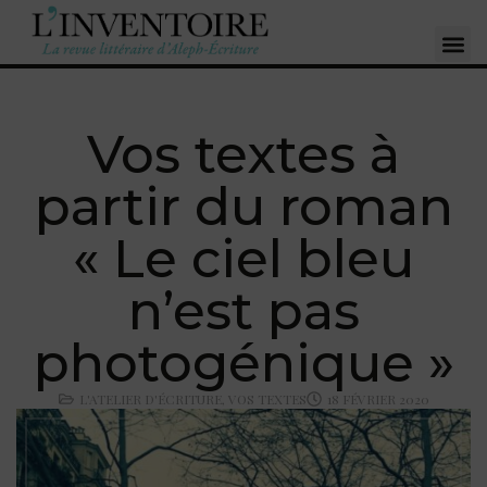
Vos textes à
partir du roman
« Le ciel bleu
n’est pas
photogénique »
L'ATELIER D'ÉCRITURE
,
VOS TEXTES
18 FÉVRIER 2020