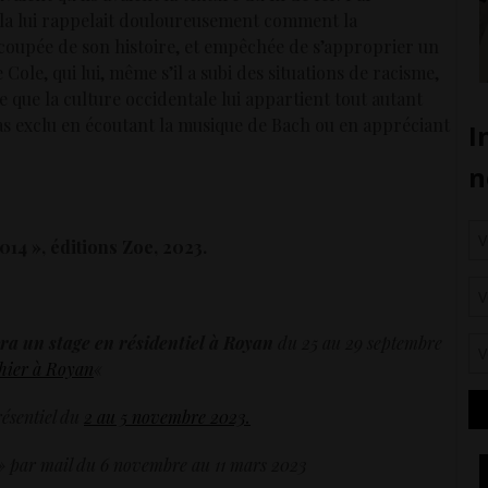
ela lui rappelait douloureusement comment la
oupée de son histoire, et empêchée de s’approprier un
e Cole, qui lui, même s’il a subi des situations de racisme,
e que la culture occidentale lui appartient tout autant
t pas exclu en écoutant la musique de Bach ou en appréciant
14 », éditions Zoe, 2023.
a un stage en résidentiel à Royan
du 25 au 29 septembre
hier à Royan
«
résentiel du
2 au 5 novembre 2023.
» par mail du 6 novembre au 11 mars 2023