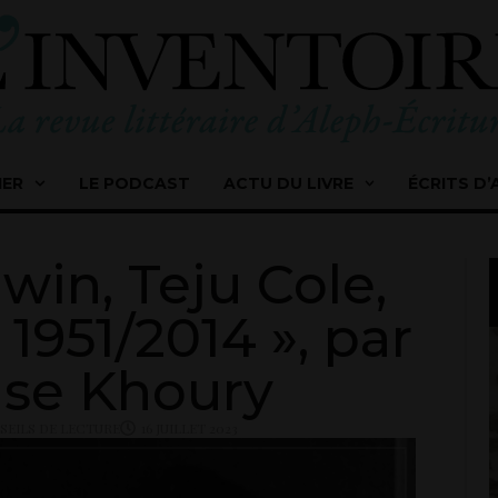
IER
LE PODCAST
ACTU DU LIVRE
ÉCRITS D’
in, Teju Cole,
1951/2014 », par
ise Khoury
SEILS DE LECTURE
16 JUILLET 2023