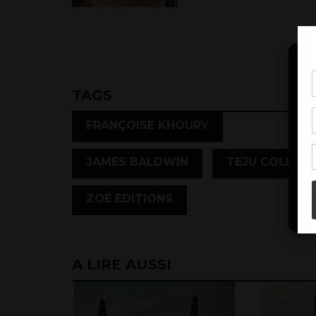
Pou
TAGS
coo
à c
,
FRANÇOISE KHOURY
de 
con
,
JAMES BALDWIN
TEJU COLE
ZOÉ EDITIONS
A LIRE AUSSI