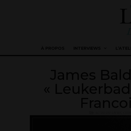
À PROPOS
INTERVIEWS
L’ATEL
James Baldw
« Leukerbad 
Franco
ACTU DU LIVRE
,
CON