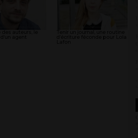
2
L
2
 des auteurs, le
Tenir un journal, une routine
E
 d’un agent
d’écriture féconde pour Lola
Lafon
6
P
1
«
6
C
»
2