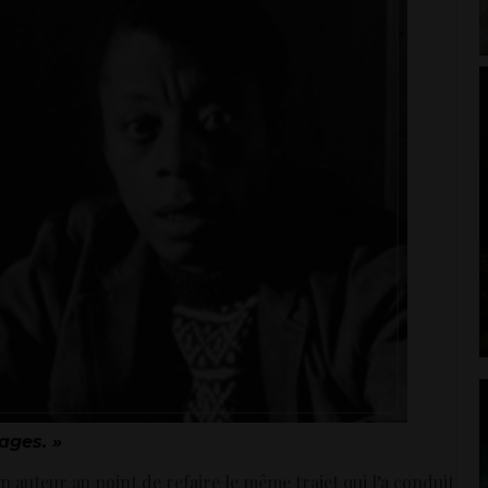
ages. »
n auteur au point de refaire le même trajet qui l’a conduit