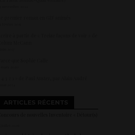
3 novembre 2022
e premier roman en GIF animés
3 février 2015
crire à partir de « Treize façons de voir » de
Colum McCann
 juin 2017
arce que Sophie Calle
1 mars 2020
 4 3 2 1 » de Paul Auster, par Alain André
 mai 2024
ARTICLES RÉCENTS
oncours de nouvelles Inventoire « Détour(s)
5 juillet 2026