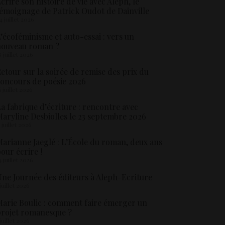
crire son histoire de vie avec Aleph, le
émoignage de Patrick Oudot de Dainville
4 juillet 2026
’écoféminisme et auto-essai : vers un
nouveau roman ?
8 juillet 2026
etour sur la soirée de remise des prix du
oncours de poésie 2026
6 juillet 2026
a fabrique d’écriture : rencontre avec
aryline Desbiolles le 23 septembre 2026
5 juillet 2026
arianne Jaeglé : L’École du roman, deux ans
our écrire !
4 juillet 2026
ne Journée des éditeurs à Aleph-Ecriture
 juillet 2026
arie Boulic : comment faire émerger un
rojet romanesque ?
 juillet 2026