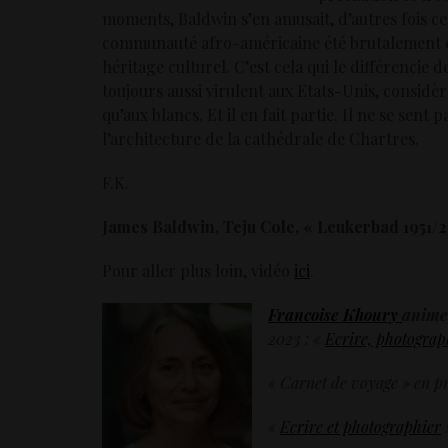
moments, Baldwin s’en amusait, d’autres fois c
communauté afro-américaine été brutalement c
héritage culturel. C’est cela qui le différencie d
toujours aussi virulent aux Etats-Unis, considèr
qu’aux blancs. Et il en fait partie. Il ne se sen
l’architecture de la cathédrale de Chartres.
F.K.
James Baldwin, Teju Cole, « Leukerbad 1951/20
Pour aller plus loin, vidéo
ici
.
Francoise Khoury
animer
2023 :
«
Ecrire, photograp
« Carnet de voyage » en p
«
Ecrire et photographier