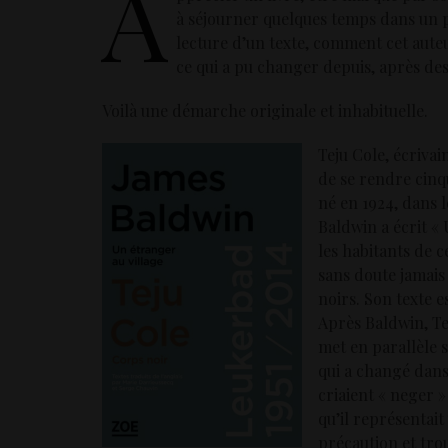
A
à séjourner quelques temps dans un pe
lecture d’un texte, comment cet auteur
ce qui a pu changer depuis, après de
Voilà une démarche originale et inhabituelle.
Teju Cole, écriva
de se rendre cinq
né en 1924, dans l
Baldwin a écrit «
les habitants de c
sans doute jamais
noirs. Son texte e
Après Baldwin, Tej
met en parallèle s
qui a changé dans
criaient « neger 
qu’il représentait
précaution et trou