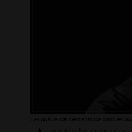
« Et puis le car s’est enfoncé dans les nu
pprécier un livre, être marqué par so