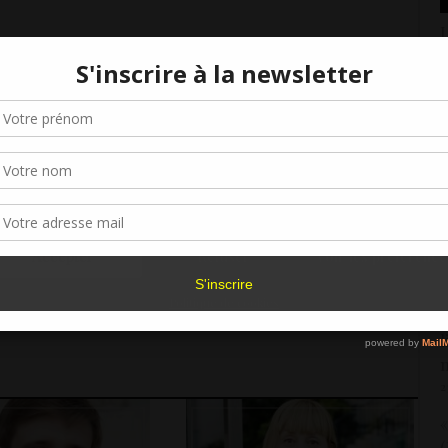
L
2
Gérer le consentement aux cookies
C
3
r offrir les meilleures expériences, nous utilisons des technologies telles que les
PARTAGER
kies pour stocker et/ou accéder aux informations des appareils. Le fait de consen
C
es technologies nous permettra de traiter des données telles que le comporteme
F
navigation ou les ID uniques sur ce site. Le fait de ne pas consentir ou de retirer 
2
sentement peut avoir un effet négatif sur certaines caractéristiques et fonctions.
,
«
Accepter
Refuser
Voir les préférence
P
2
Politique de cookies
«
l
2
«
(