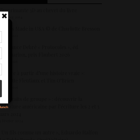
’imprimante 3D au chevet du livre
3 janvier 2014
lichés Made in USA © de Charlotte Bresson
1 août 2022
tir
onstance Debré « Protocoles », éd.
nt
lammarion, prix Flaubert 2026
son
6 juin 2026
 Ecrire à partir d’une histoire vraie »:
s
ierrette Fleutiaux et Tim O’Brien
3 avril 2025
 Portraits de groupe » : découvrir la
ittérature américaine par l’écriture les 2 et 3
mars 2024
3 février 2024
 Un fils comme un autre », Eduardo Halfon
La Table Ronde-Quai Voltaire)