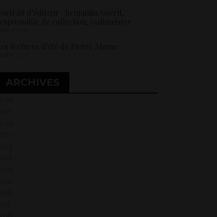
ortrait d’éditeur : Benjamin Guérif,
esponsable de collection, Gallmeister
 juillet 2026
es lectures d’été de Pierre Ahnne
 juillet 2026
ARCHIVES
2026
2025
2024
2023
2022
021
2020
2019
018
017
2016