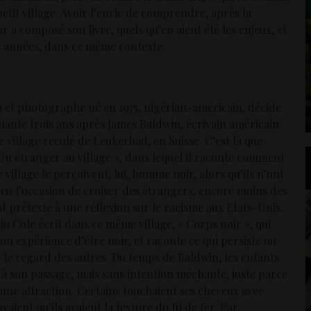
tit village. Avoir l’envie de comprendre, après la
 a composé son livre, quels qu’en aient été les enjeux, et
s années, dans ce même contexte.
in et photographe né en 1975, nigérian-américain, décide
uante trois ans après James Baldwin, écrivain américain
e village reculé de Leukerbad, en Suisse. C’est là que
 Un étranger au village », dans lequel il raconte comment
e village le perçoivent, lui, homme noir, alors qu’ils n’ont
 eu l’occasion de croiser des étrangers, encore moins des
st prétexte à une réflexion sur le racisme aux Etats-Unis.
u Cole écrit dans ce même village, « Corps noir », qui
on expérience d’être noir, et raconte ce qui persiste ou
 le regard des autres. Du temps de Baldwin, les enfants
» à son passage, mais sans intention méchante, juste parce
 une attraction. Certains touchaient ses cheveux avec
vaient qu’ils avaient la texture du fil de fer. Par